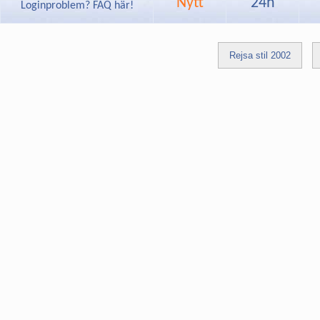
Nytt
24h
Loginproblem? FAQ här!
Rejsa stil 2002