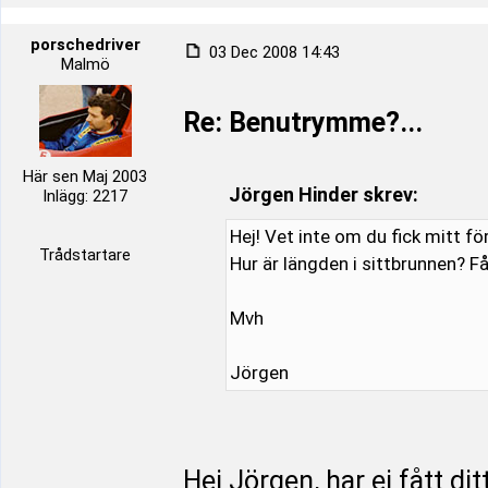
porschedriver
03 Dec 2008 14:43
Malmö
Re: Benutrymme?...
Här sen Maj 2003
Jörgen Hinder skrev:
Inlägg: 2217
Hej! Vet inte om du fick mitt f
Trådstartare
Hur är längden i sittbrunnen? 
Mvh
Jörgen
Hej Jörgen, har ej fått d