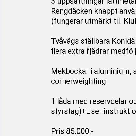
3 uppsättningar lättmetal
Rengdäcken knappt använd
(fungerar utmärkt till Klu
Tvåvägs ställbara Konid
flera extra fjädrar medfölj
Mekbockar i aluminium, 
cornerweighting.
1 låda med reservdelar och
styrstag)+User instruktio
Pris 85.000:-