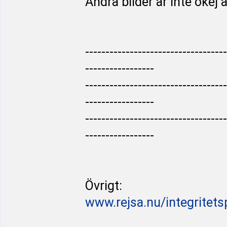
Andra bilder är inte okej a
-----------------------------------
-----------------
-----------------------------------
-----------------
-----------------------------------
-----------------
Övrigt:
www.rejsa.nu/integritets