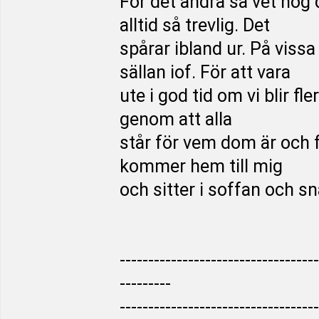
För det andra så vet nog d
alltid så trevlig. Det
spårar ibland ur. På viss
sällan iof. För att vara
ute i god tid om vi blir fle
genom att alla
står för vem dom är och f
kommer hem till mig
och sitter i soffan och sn
-----------------------------------
---------
-----------------------------------