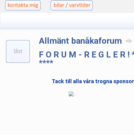
Allmänt banåkaforum
F O R U M - R E G L E R 
****
Tack till alla våra trogna sponso