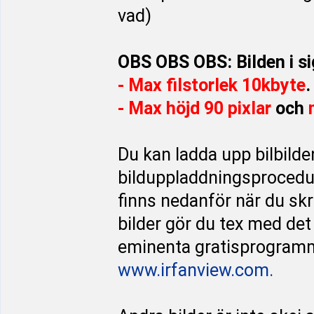
vad)
OBS OBS OBS: Bilden i sig
- Max filstorlek 10kbyte
.
- Max höjd 90 pixlar
och
Du kan ladda upp bilbilden
bilduppladdningsproced
finns nedanför när du sk
bilder gör du tex med det
eminenta gratisprogramm
www.irfanview.com.