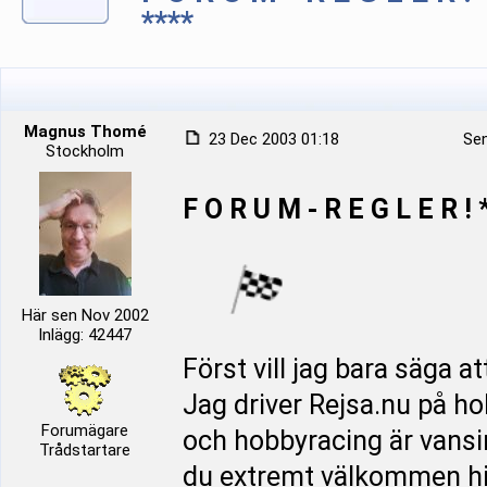
****
Magnus Thomé
23 Dec 2003 01:18
Sen
Stockholm
F O R U M - R E G L E R 
Här sen Nov 2002
Inlägg: 42447
Först vill jag bara säga at
Jag driver Rejsa.nu på ho
Forumägare
och hobbyracing är vansin
Trådstartare
du extremt välkommen hit!