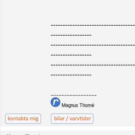
-----------------------------------
-----------------
-----------------------------------
-----------------
-----------------------------------
-----------------
_________________
Magnus Thomé