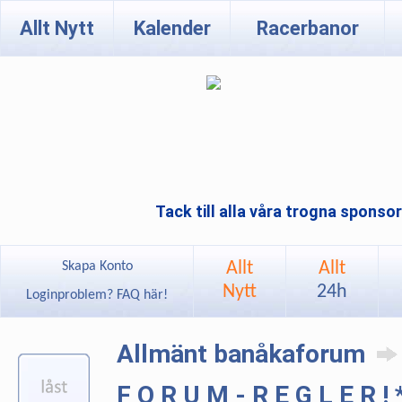
Allt Nytt
Kalender
Racerbanor
Tack till alla våra trogna sponso
Allt
Allt
Skapa Konto
Nytt
24h
Loginproblem? FAQ här!
Allmänt banåkaforum
F O R U M - R E G L E R 