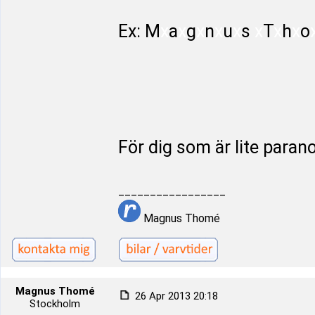
Ex: M
x
a
x
g
x
n
x
u
x
s
x
T
x
h
x
o
För dig som är lite parano
_________________
Magnus Thomé
Magnus Thomé
26 Apr 2013 20:18
Stockholm