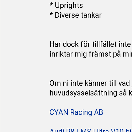
* Uprights
* Diverse tankar
Har dock för tillfället inte
inriktar mig främst på mi
Om ni inte känner till vad 
huvudsysselsättning så ka
CYAN Racing AB
Audi R8 LMS Ultra V10 bi