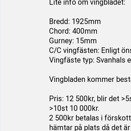
Lite info om vingbladet:
Bredd: 1925mm
Chord: 400mm
Gurney: 15mm
C/C vingfästen: Enligt ö
Vingfäste typ: Svanhals 
Vingbladen kommer bestå 
Pris: 12 500kr, blir det >5
>10st 10 000kr.
2 500kr betalas i förskott
hämtar på plats då det ä