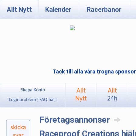
Allt Nytt
Kalender
Racerbanor
Tack till alla våra trogna sponso
Allt
Allt
Skapa Konto
Nytt
24h
Loginproblem? FAQ här!
Företagsannonser
Raceproof Creations hjäl