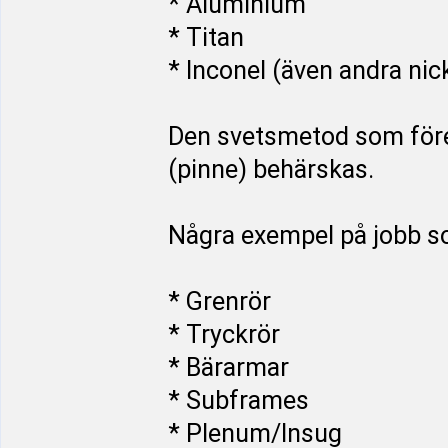
* Aluminium
* Titan
* Inconel (även andra ni
Den svetsmetod som fö
(pinne) behärskas.
Några exempel på jobb so
* Grenrör
* Tryckrör
* Bärarmar
* Subframes
* Plenum/Insug