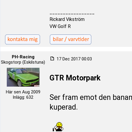
_________________
Rickard Vikström
VW Golf R
PH-Racing
17 Dec 2017 00:03
Skogstorp (Eskilstuna)
GTR Motorpark
Här sen Aug 2009
Ser fram emot den banan, s
Inlägg: 632
kuperad.