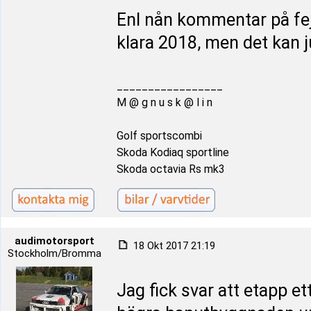
Enl nån kommentar på fej
klara 2018, men det kan 
_________________
M @ g n u s k @ l i n
Golf sportscombi
Skoda Kodiaq sportline
Skoda octavia Rs mk3
audimotorsport
18 Okt 2017 21:19
Stockholm/Bromma
Jag fick svar att etapp e