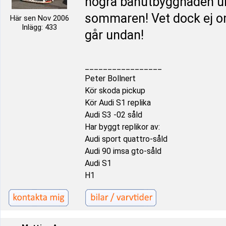
högra banutbyggnaden un
sommaren! Vet dock ej om
Här sen Nov 2006
Inlägg: 433
går undan!
_________________
Peter Bollnert
Kör skoda pickup
Kör Audi S1 replika
Audi S3 -02 såld
Har byggt replikor av:
Audi sport quattro-såld
Audi 90 imsa gto-såld
Audi S1
H1