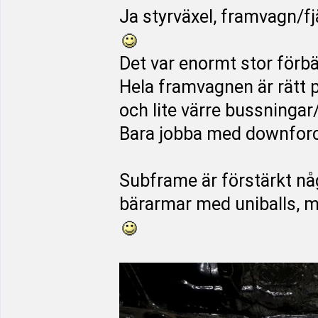
Ja styrväxel, framvagn/f
Det var enormt stor förbä
Hela framvagnen är rätt 
och lite värre bussningar
Bara jobba med downforc
Subframe är förstärkt någ
bärarmar med uniballs, me