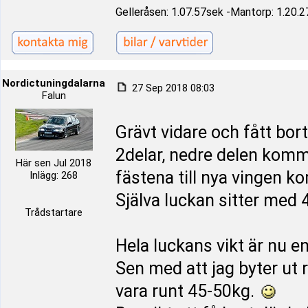
Gelleråsen: 1.07.57sek -Mantorp: 1.20.2
Nordictuningdalarna
27 Sep 2018 08:03
Falun
Grävt vidare och fått bort
2delar, nedre delen komm
Här sen Jul 2018
fästena till nya vingen 
Inlägg: 268
Själva luckan sitter med 
Trådstartare
Hela luckans vikt är nu e
Sen med att jag byter ut r
vara runt 45-50kg.