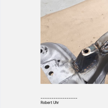
_________________
Robert Uhr