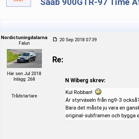
Saab 900GTR-97 Time A
Nordictuningdalarna
20 Sep 2018 07:39
Falun
Re:
Här sen Jul 2018
Inlägg: 268
N Wiberg skrev:
Kul Robban!
Trådstartare
Är styrväxeln från ng9-3 också?
Bara det måste ju vara en gansk
original-subframen och bygga e