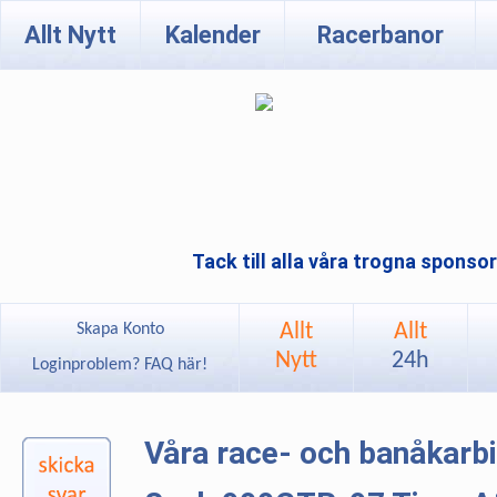
Allt Nytt
Kalender
Racerbanor
Tack till alla våra trogna sponso
Allt
Allt
Skapa Konto
Nytt
24h
Loginproblem? FAQ här!
Våra race- och banåkarb