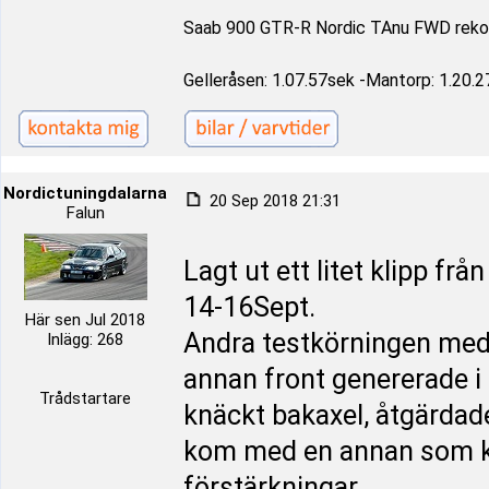
Saab 900 GTR-R Nordic TAnu FWD reko
Gelleråsen: 1.07.57sek -Mantorp: 1.20.2
Nordictuningdalarna
20 Sep 2018 21:31
Falun
Lagt ut ett litet klipp f
14-16Sept.
Här sen Jul 2018
Andra testkörningen med 
Inlägg: 268
annan front genererade i
Trådstartare
knäckt bakaxel, åtgärdad
kom med en annan som ku
förstärkningar.