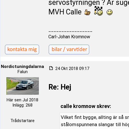
servostyrningen ? Är sug
MVH Calle
_________________
Carl-Johan Kromnow
Nordictuningdalarna
24 Okt 2018 09:17
Falun
Re: Hej
Här sen Jul 2018
Inlägg: 268
calle kromnow skrev:
Vilket fint bygge, allting är så 
Trådstartare
stålomspunnena slangar till hög