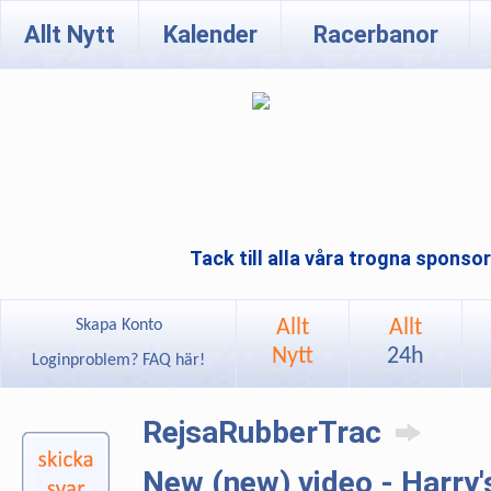
Allt Nytt
Kalender
Racerbanor
Tack till alla våra trogna sponso
Allt
Allt
Skapa Konto
Nytt
24h
Loginproblem? FAQ här!
RejsaRubberTrac
New (new) video - Harry'