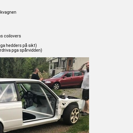
akvagnen
s coilovers
gga hedders på sikt)
erdriva pga spårvidden)