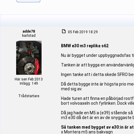
adde78
05 Feb 2019 18:29
karlstad
BMW e30 m3 replika s62
Nu är bygget under uppbyggnadsfas til
Tanken är att bygga en användarvänlig
Ingen tanke att i detta skede SFRO be
Här sen Feb 2013
Inlägg: 149
Då detta bygge inte är högsta prio med
med sig av.
Trådstartare
Hade turen att finna en påbörjad rostfr
bort volvoaxeln och fyrlinken. Dock vil
Då jag hade en M5:a (e39) stående så t
m3 e30 då det är en av de snyggaste bi
Så tanken med bygget av e30:in är at
x Montera m5:ans bakvagn