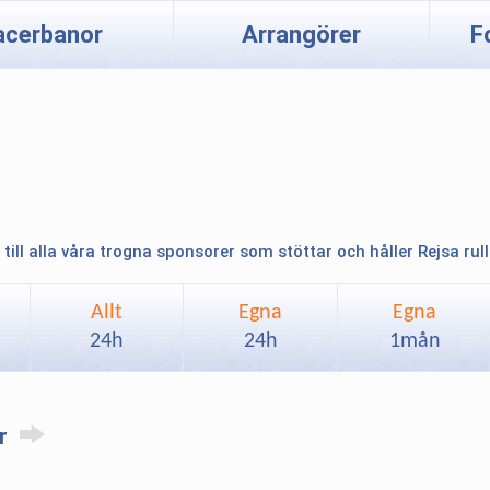
acerbanor
Arrangörer
F
 till alla våra trogna sponsorer som stöttar och håller Rejsa rul
Allt
Egna
Egna
24h
24h
1mån
ar