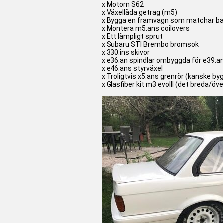
x Motorn S62
x Växellåda getrag (m5)
x Bygga en framvagn som matchar b
x Montera m5:ans coilovers
x Ett lämpligt sprut
x Subaru STI Brembo bromsok
x 330:ins skivor
x e36:an spindlar ombyggda för e39:an
x e46:ans styrväxel
x Troligtvis x5:ans grenrör (kanske by
x Glasfiber kit m3 evoIII (det breda/öv