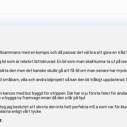
lsammans med en kompis och då passar det väl bra att göra en tråd så
 bil som är relativt lättskruvad. En bil som man skall kunna ta ut på
sikta den men det kanske skulle gå att få till om man senare har mycke
 småbarn, villa och andra bilprojekt så kan den bli tråkigt uppdaterad
i kaross med bur byggd för strippen. Där har vi ju första felet för ända
le vi bygga ny framvagn innan då den står på hjul.
og jag beslutet att skrota den inte helt perfekta m5:a som var för klum
larna enligt vårt tycke.
t: