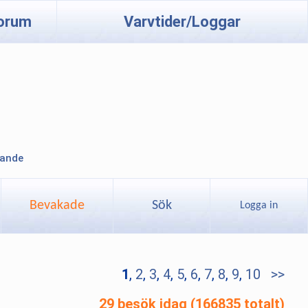
orum
Varvtider/Loggar
lande
Bevakade
Sök
Logga in
1
,
2
,
3
,
4
,
5
,
6
,
7
,
8
,
9
,
10
>>
29 besök idag (166835 totalt)