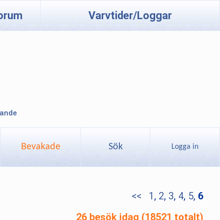
orum
Varvtider/Loggar
lande
Bevakade
Sök
Logga in
<<
1
,
2
,
3
,
4
,
5
,
6
26 besök idag (18521 totalt)