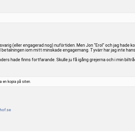
svarig (eller engagerad nog) nuförtiden. Men Jon "Erol" och jag hade k
d betalningen iom mitt minskade engagemang. Tyvärr har jag inte han
s hade finns fortfarande. Skulle ju få igång grejerna och i min biltrå
a en kopia på siten.
of.se