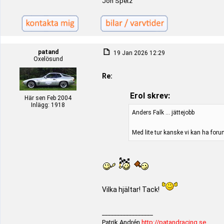
Jon Spetz
patand
19 Jan 2026 12:29
Oxelösund
Re:
Erol skrev:
Här sen Feb 2004
Inlägg: 1918
Anders Falk ... jättejobb
Med lite tur kanske vi kan ha forum
Vilka hjältar! Tack!
_________________
Patrik Andrén
http://patandracing.se