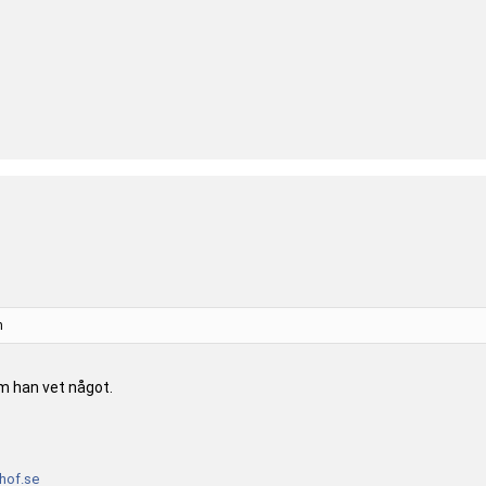
n
om han vet något.
of.se