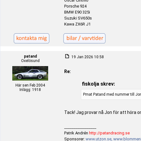
Oscar Cinthio
Porsche 924
BMW E90 325i
Suzuki SV650s
Kawa ZX6R J1
patand
19 Jan 2026 10:58
Oxelösund
Re:
fiskolja skrev:
Här sen Feb 2004
Inlägg: 1918
Pmat Patand med nummer till Jo
Tack! Jag provar nå Jon för att höra 
_________________
Patrik Andrén
http://patandracing.se
Sponsorer:
www.utzon.se,
www.blommenh