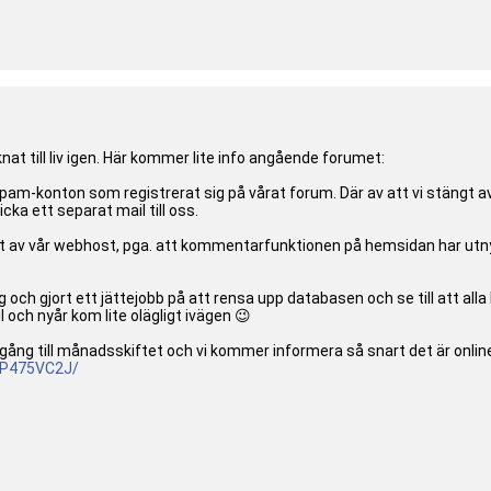
nat till liv igen. Här kommer lite info angående forumet:
Spam-konton som registrerat sig på vårat forum. Där av att vi stängt
ka ett separat mail till oss.
get av vår webhost, pga. att kommentarfunktionen på hemsidan har utn
g och gjort ett jättejobb på att rensa upp databasen och se till att al
ul och nyår kom lite olägligt ivägen 😉
igång till månadsskiftet och vi kommer informera så snart det är onlin
AP47
5VC2J/