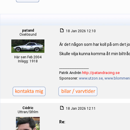
patand
18 Jan 2026 12:10
Oxelösund
Är det någon som har koll på om det j
Skulle vilja kunna komma åt min biltråd 
Här sen Feb 2004
Inlägg: 1918
_________________
Patrik Andrén
http://patandracing.se
Sponsorer:
www.utzon.se,
www.blommenh
Cédric
18 Jan 2026 12:11
Uttran/Sthlm
Re: