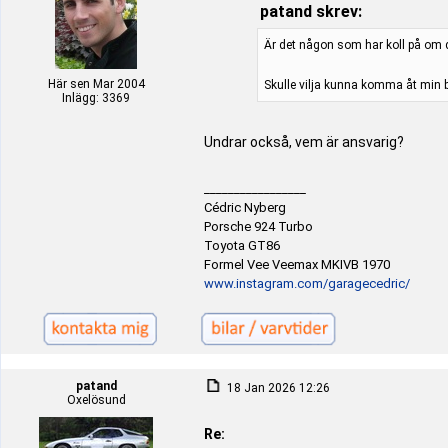
patand skrev:
Är det någon som har koll på om d
Här sen Mar 2004
Skulle vilja kunna komma åt min bil
Inlägg: 3369
Undrar också, vem är ansvarig?
_________________
Cédric Nyberg
Porsche 924 Turbo
Toyota GT86
Formel Vee Veemax MKIVB 1970
www.instagram.com/garagecedric/
patand
18 Jan 2026 12:26
Oxelösund
Re: