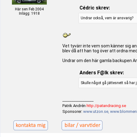
Cédric skrev:
Här sen Feb 2004
Inlägg: 1918
Undrar också, vem är ansvarig?
Vet tyvärr inte vem som känner sig an
blev då att han tog över att ordna me
Undrar om den här gamla backupen Ander
Anders F@lk skrev:
Skulle något gå jättesnett så har j
_________________
Patrik Andrén
http://patandracing.se
Sponsorer:
www.utzon.se,
www.blommenh