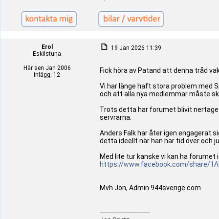
Erol
19 Jan 2026 11:39
Eskilstuna
Här sen Jan 2006
Fick höra av Patand att denna tråd vak
Inlägg: 12
Vi har länge haft stora problem med 
och att alla nya medlemmar måste skic
Trots detta har forumet blivit nerta
servrarna.
Anders Falk har åter igen engagerat si
detta ideellt när han har tid över och j
Med lite tur kanske vi kan ha forumet 
https://www.facebook.com/share/1
Mvh Jon, Admin 944sverige.com
_________________