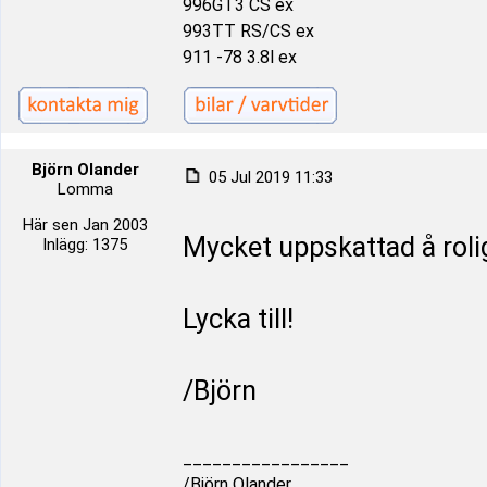
996GT3 CS ex
993TT RS/CS ex
911 -78 3.8l ex
Björn Olander
05 Jul 2019 11:33
Lomma
Här sen Jan 2003
Mycket uppskattad å roli
Inlägg: 1375
Lycka till!
/Björn
_________________
/Björn Olander