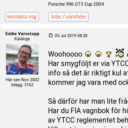
Porsche 996 GT3 Cup 2004
Eddie Varvstopp
05 Jul 2019 08:28
Kävlinge
Woohoooo
Ä
Har smygföljt er via YTC
info så det är riktigt kul 
Här sen Nov 2002
kommer jag vara med oc
Inlägg: 3162
Så därför har man lite frå
Har du FIA vagnbok för hi
av YTCC reglementet behö