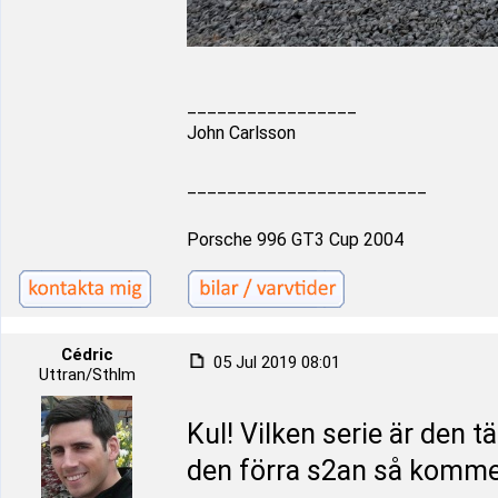
_________________
John Carlsson
________________________
Porsche 996 GT3 Cup 2004
Cédric
05 Jul 2019 08:01
Uttran/Sthlm
Kul! Vilken serie är den t
den förra s2an så kommer