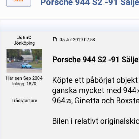
Porsche 944 S2 -91 Sälj
JohnC
05 Jul 2019 07:58
Jönköping
Porsche 944 S2 -91 Sälje
Här sen Sep 2004
Köpte ett påbörjat objekt f
Inlägg: 1870
ganska mycket med 944:or 
964:a, Ginetta och Boxster
Trådstartare
Bilen i relativt originalski