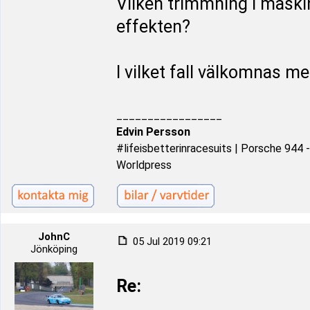
Vilken trimmning i maski
effekten?
I vilket fall välkomnas me
_________________
Edvin Persson
#lifeisbetterinracesuits | Porsche 944
Worldpress
JohnC
05 Jul 2019 09:21
Jönköping
Re: