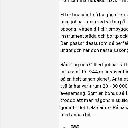
från samma tidsålder. Dvs i mit
Effektmässigt så har jag cirka 
men jobbar mer med vikten på bile
säsong. Vägen dit blir ombyggd
instrumentbräda och bortplockat
Den passar dessutom då perfekt
under den här och nästa säson
Både jag och Gilbert jobbar rät
Intresset för 944:or är väsentli
på en helt annan planet. Antalet
två år har varit runt 20 - 30 0
evenemang. Som en bonus så få
trodde att man någonsin skulle 
gör inte det hela sämre. På ban
med annan bil.....