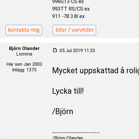
996GT3 CS ex
993TT RS/CS ex
911 -78 3.8l ex
Björn Olander
05 Jul 2019 11:33
Lomma
Här sen Jan 2003
Mycket uppskattad å roli
Inlägg: 1375
Lycka till!
/Björn
_________________
/Björn Olander