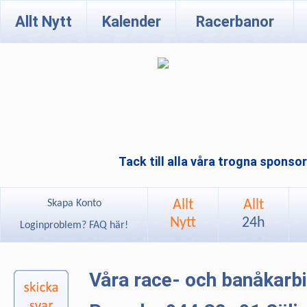
Allt Nytt
Kalender
Racerbanor
Tack till alla våra trogna sponso
Allt
Allt
Skapa Konto
Nytt
24h
Loginproblem? FAQ här!
Våra race- och banåkarb