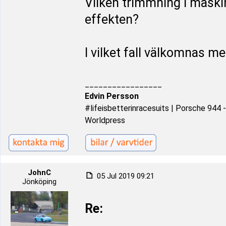
Vilken trimmning i maski
effekten?
I vilket fall välkomnas me
_________________
Edvin Persson
#lifeisbetterinracesuits | Porsche 944
Worldpress
JohnC
05 Jul 2019 09:21
Jönköping
Re: