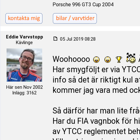
Porsche 996 GT3 Cup 2004
Eddie Varvstopp
05 Jul 2019 08:28
Kävlinge
Woohoooo
Ä
Har smygföljt er via YTC
info så det är riktigt kul 
Här sen Nov 2002
kommer jag vara med oc
Inlägg: 3162
Så därför har man lite frå
Har du FIA vagnbok för hi
av YTCC reglementet behö