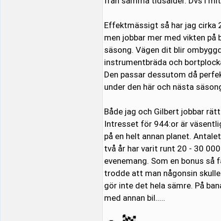
från samma tidsålder. Dvs i mit
Effektmässigt så har jag cirka 
men jobbar mer med vikten på bile
säsong. Vägen dit blir ombyggd
instrumentbräda och bortplockat
Den passar dessutom då perfekt
under den här och nästa säson
Både jag och Gilbert jobbar rät
Intresset för 944:or är väsentli
på en helt annan planet. Antalet
två år har varit runt 20 - 30 0
evenemang. Som en bonus så få
trodde att man någonsin skulle 
gör inte det hela sämre. På ban
med annan bil.....