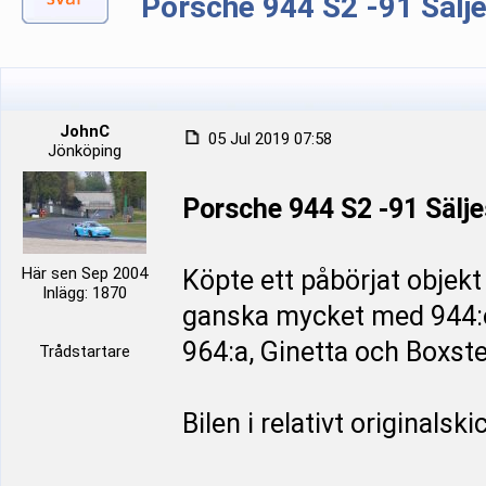
Porsche 944 S2 -91 Sälj
JohnC
05 Jul 2019 07:58
Jönköping
Porsche 944 S2 -91 Sälje
Här sen Sep 2004
Köpte ett påbörjat objekt f
Inlägg: 1870
ganska mycket med 944:or 
964:a, Ginetta och Boxster
Trådstartare
Bilen i relativt originalski