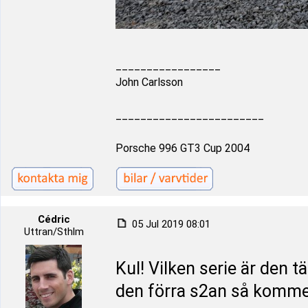
_________________
John Carlsson
________________________
Porsche 996 GT3 Cup 2004
Cédric
05 Jul 2019 08:01
Uttran/Sthlm
Kul! Vilken serie är den t
den förra s2an så kommer