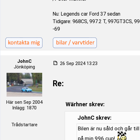
Nu: Legends car Ford 37 sedan
Tidigare: 968CS, 997.2 T, 997GT3CS, 9
-69
JohnC
26 Sep 2024 13:23
Jönköping
Re:
Här sen Sep 2004
Wärhner skrev:
Inlägg: 1870
JohnC skrev:
Trådstartare
Bilen är nu såld och går til
på min 996 cup!