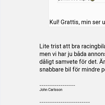
Kul! Grattis, min ser u
Lite trist att bra racingbi
men vi har ju båda annon
dåligt samvete för det. 
snabbare bil för mindre pe
_________________
John Carlsson
________________________