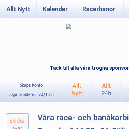
Allt Nytt
Kalender
Racerbanor
Tack till alla våra trogna sponso
Allt
Allt
Skapa Konto
Nytt
24h
Loginproblem? FAQ här!
Våra race- och banåkarb