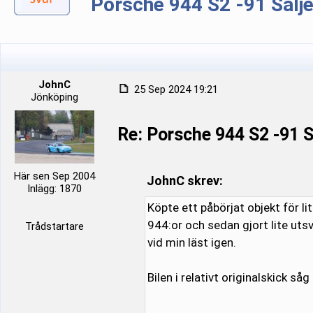
Porsche 944 S2 -91 Sälj
JohnC
25 Sep 2024 19:21
Jönköping
Re: Porsche 944 S2 -91
Här sen Sep 2004
JohnC skrev:
Inlägg: 1870
Köpte ett påbörjat objekt för li
944:or och sedan gjort lite utsv
Trådstartare
vid min läst igen.
Bilen i relativt originalskick såg