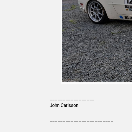
_________________
John Carlsson
________________________