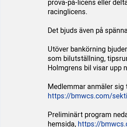
prova-på-licens eller del
racinglicens.
Det bjuds även på spän
Utöver bankörning bjuder 
som bilutställning, tipsr
Holmgrens bil visar upp n
Medlemmar anmäler sig t
https://bmwcs.com/sekt
Preliminärt program ned
hemsida,
https://bmwcs