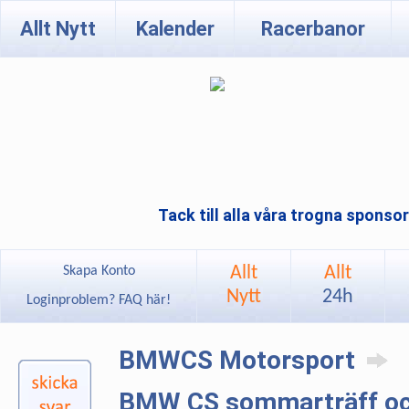
Allt Nytt
Kalender
Racerbanor
Tack till alla våra trogna sponso
Allt
Allt
Skapa Konto
Nytt
24h
Loginproblem? FAQ här!
BMWCS Motorsport
BMW CS sommarträff och