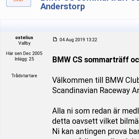
Anderstorp
ostelius
04 Aug 2019 13:22
Vallby
Här sen Dec 2005
BMW CS sommarträff och
Inlägg: 25
Trådstartare
Välkommen till BMW Clu
Scandinavian Raceway An
Alla ni som redan är med
detta oavsett vilket bilmä
Ni kan antingen prova ba