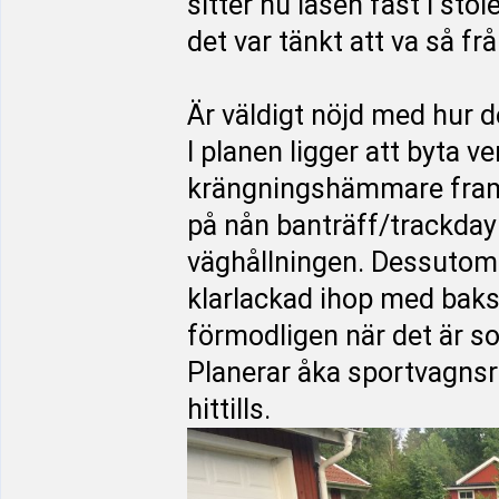
sitter nu låsen fast i stol
det var tänkt att va så fr
Är väldigt nöjd med hur d
I planen ligger att byta ve
krängningshämmare fram, 
på nån banträff/trackday
väghållningen. Dessutom s
klarlackad ihop med bakspo
förmodligen när det är s
Planerar åka sportvagnsral
hittills.