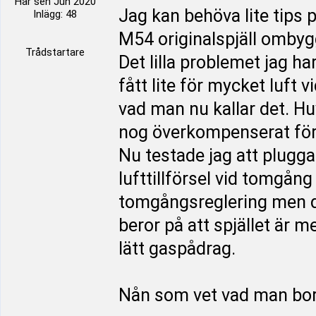
Här sen Jun 2020
Jag kan behöva lite tips p
Inlägg: 48
M54 originalspjäll ombygg
Trådstartare
Det lilla problemet jag h
fått lite för mycket luf
vad man nu kallar det. Huv
nog överkompenserat för 
Nu testade jag att plugga 
lufttillförsel vid tomgång
tomgångsreglering men det
beror på att spjället är 
lätt gaspådrag.
Nån som vet vad man bo