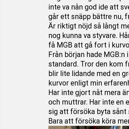
inte va nån god ide att s
går ett snäpp bättre nu, f
Är riktigt nöjd så långt 
nog kunna va styvare. Hård
få MGB att gå fort i kurv
Från början hade MGB:n 
standard. Tror den kom f
blir lite lidande med en g
kurvor enligt min erfaren
Har inte gjort nåt mera ä
och muttrar. Har inte en 
sig att försöka byta sån
Bara att försöka köra mer