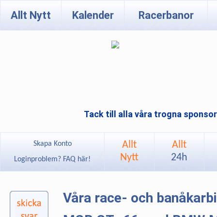
Allt Nytt
Kalender
Racerbanor
Tack till alla våra trogna sponso
Allt
Allt
Skapa Konto
Nytt
24h
Loginproblem? FAQ här!
Våra race- och banåkarb