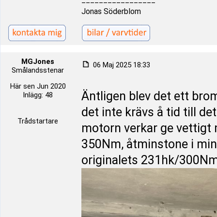
Jonas Söderblom
MGJones
06 Maj 2025 18:33
Smålandsstenar
Här sen Jun 2020
Äntligen blev det ett br
Inlägg: 48
det inte krävs å tid till d
Trådstartare
motorn verkar ge vettigt
350Nm, åtminstone i min vä
originalets 231hk/300Nm.