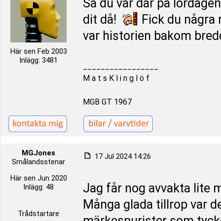
Så du var där på lördagen
dit då!
Fick du några 
var historien bakom bre
Här sen Feb 2003
Inlägg: 3481
_________________
M a t s K l i n g l ö f
MGB GT 1967
MGJones
17 Jul 2024 14:26
Smålandsstenar
Här sen Jun 2020
Jag får nog avvakta lite
Inlägg: 48
Många glada tillrop var d
Trådstartare
märkespurister som tycker