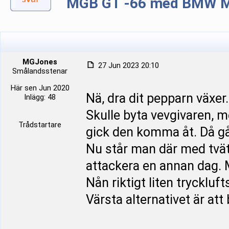
MGB GT -66 med BMW M5
MGJones
27 Jun 2023 20:10
Smålandsstenar
Här sen Jun 2020
Nä, dra dit pepparn växer.
Inlägg: 48
Skulle byta vevgivaren, m
Trådstartare
gick den komma åt. Då gå
Nu står man där med tvätt
attackera en annan dag. M
Nån riktigt liten trycklu
Värsta alternativet är att 