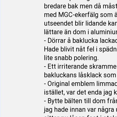
bredare bak men då måste
med MGC-ekerfälg som är
utseendet blir lidande k
lättare än dom i alumin
- Dörrar å baklucka lacka
Hade blivit nåt fel i spä
lite snabb polering.
- Ett irriterande skrammel
bakluckans låsklack som 
- Original emblem limmad
istället, var det enda jag
- Bytte bälten till dom 
jag hade innan var några