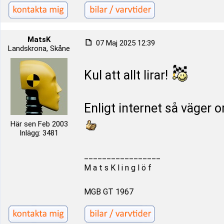
MatsK
07 Maj 2025 12:39
Landskrona, Skåne
Kul att allt lirar!
Enligt internet så väger
Här sen Feb 2003
Inlägg: 3481
_________________
M a t s K l i n g l ö f
MGB GT 1967