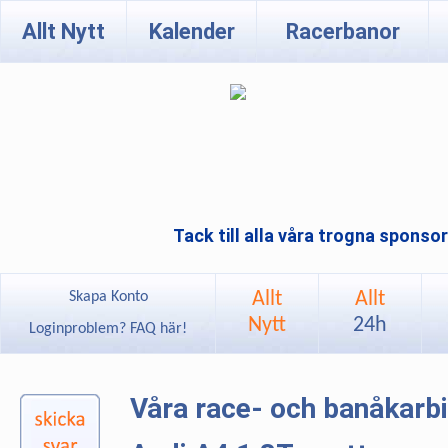
Allt Nytt
Kalender
Racerbanor
Tack till alla våra trogna sponso
Allt
Allt
Skapa Konto
Nytt
24h
Loginproblem? FAQ här!
Våra race- och banåkarb