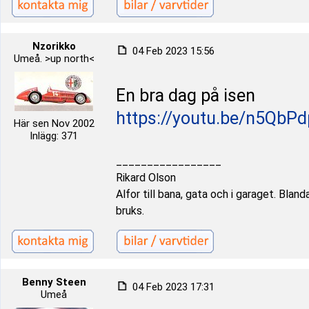
Nzorikko
04 Feb 2023 15:56
Umeå. >up north<
En bra dag på isen
https://youtu.be/n5QbPd
Här sen Nov 2002
Inlägg: 371
_________________
Rikard Olson
Alfor till bana, gata och i garaget. Bland
bruks.
Benny Steen
04 Feb 2023 17:31
Umeå