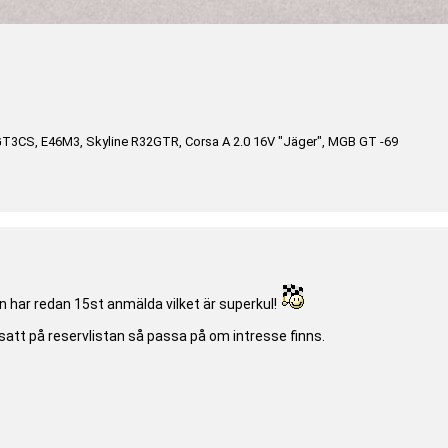
GT3CS, E46M3, Skyline R32GTR, Corsa A 2.0 16V "Jäger", MGB GT -69
n har redan 15st anmälda vilket är superkul!
satt på reservlistan så passa på om intresse finns.