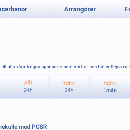
acerbanor
Arrangörer
F
 till alla våra trogna sponsorer som stöttar och håller Rejsa rul
Allt
Egna
Egna
24h
24h
1mån
nnekulle med PCSR