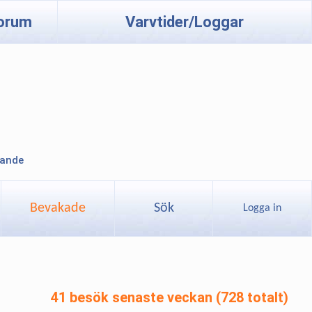
orum
Varvtider/Loggar
lande
Bevakade
Sök
Logga in
41 besök senaste veckan (728 totalt)