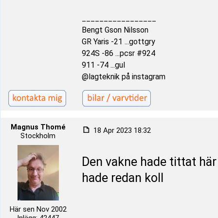
_________________
Bengt Gson Nilsson
GR Yaris -21 ...gottgry
924S -86 ...pcsr #924
911 -74 ...gul
@lagteknik på instagram
Magnus Thomé
18 Apr 2023 18:32
Stockholm
Den vakne hade tittat här
hade redan koll
Här sen Nov 2002