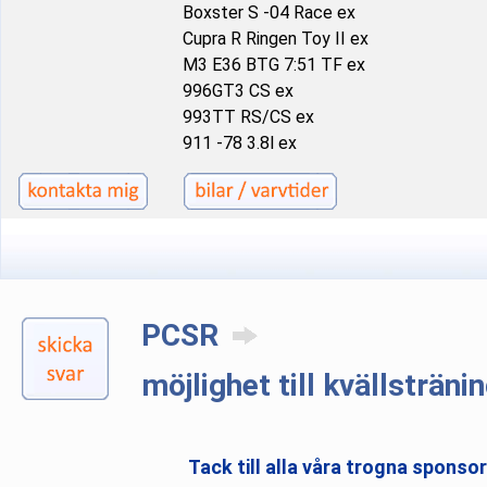
Boxster S -04 Race ex
Cupra R Ringen Toy II ex
M3 E36 BTG 7:51 TF ex
996GT3 CS ex
993TT RS/CS ex
911 -78 3.8l ex
PCSR
möjlighet till kvällsträn
Tack till alla våra trogna sponso