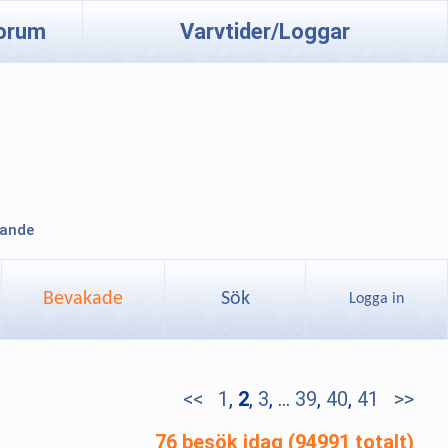
orum
Varvtider/Loggar
lande
Bevakade
Sök
Logga in
<<
1
,
2
,
3
, ...
39
,
40
,
41
>>
76 besök idag (94991 totalt)