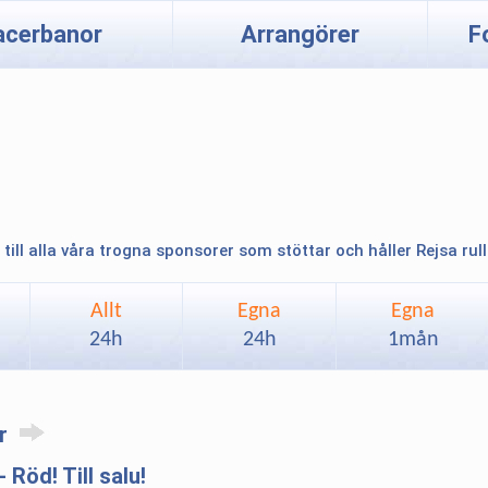
acerbanor
Arrangörer
F
 till alla våra trogna sponsorer som stöttar och håller Rejsa rul
Allt
Egna
Egna
24h
24h
1mån
ar
Röd! Till salu!