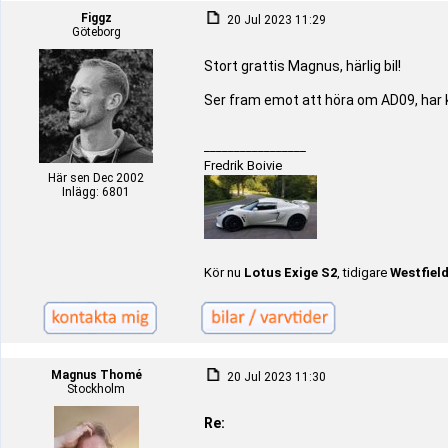
Figgz
20 Jul 2023 11:29
Göteborg
Stort grattis Magnus, härlig bil!
Ser fram emot att höra om AD09, har k
_________________
Fredrik Boivie
Här sen Dec 2002
Inlägg: 6801
Kör nu
Lotus Exige S2
, tidigare
Westfiel
Magnus Thomé
20 Jul 2023 11:30
Stockholm
Re: