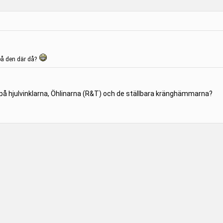
på den där då?
 på hjulvinklarna, Öhlinarna (R&T) och de ställbara kränghämmarna?