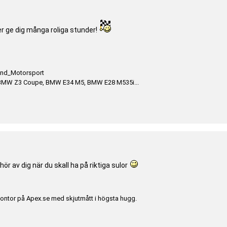
er ge dig många roliga stunder!
und_Motorsport
MW Z3 Coupe, BMW E34 M5, BMW E28 M535i...
hör av dig när du skall ha på riktiga sulor
t kontor på Apex.se med skjutmått i högsta hugg.