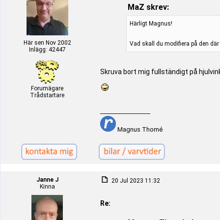
MaZ skrev:
Härligt Magnus!
Här sen Nov 2002
Vad skall du modifiera på den dä
Inlägg: 42447
Skruva bort mig fullständigt på hjulv
Forumägare
Trådstartare
_________________
Magnus Thomé
Janne J
20 Jul 2023 11:32
Kinna
Re: