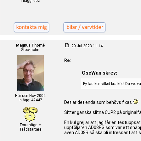
Inlägg: 602
Magnus Thomé
20 Jul 2023 11:14
Stockholm
Re:
OscWan skrev:
Fy fasiken vilket bra köp! Du vet v
Här sen Nov 2002
Inlägg: 42447
Det är det enda som behövs fixas
Sitter ganska slitna CUP2 på originalf
En kul grej är att jag får en testupp
Forumägare
uppföljaren AD08RS som var ett snäpp
Trådstartare
även AD08R så ska bli intressant att s