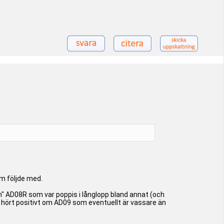
om följde med.
en" AD08R som var poppis i långlopp bland annat (och
hört positivt om AD09 som eventuellt är vassare än