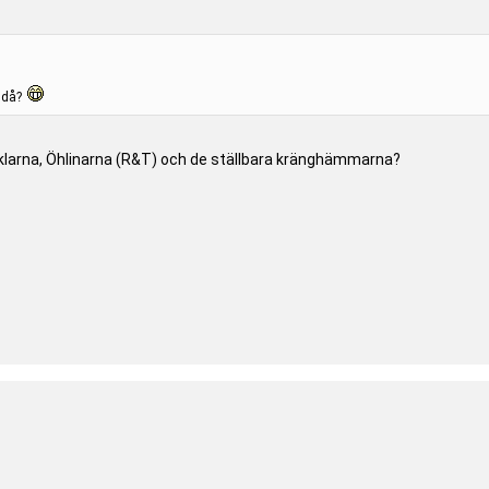
r då?
inklarna, Öhlinarna (R&T) och de ställbara kränghämmarna?