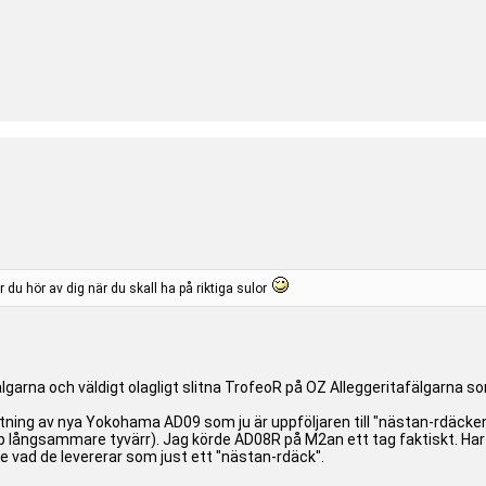
ar du hör av dig när du skall ha på riktiga sulor
älgarna och väldigt olagligt slitna TrofeoR på OZ Alleggeritafälgarna s
sättning av nya Yokohama AD09 som ju är uppföljaren till "nästan-rdäck
 långsammare tyvärr). Jag körde AD08R på M2an ett tag faktiskt. Har 
e vad de levererar som just ett "nästan-rdäck".