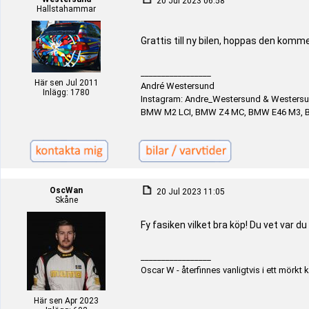
20 Jul 2023 06:58
Hallstahammar
Grattis till ny bilen, hoppas den komm
_________________
Här sen Jul 2011
André Westersund
Inlägg: 1780
Instagram: Andre_Westersund & Westers
BMW M2 LCI, BMW Z4 MC, BMW E46 M3, B
OscWan
20 Jul 2023 11:05
Skåne
Fy fasiken vilket bra köp! Du vet var du 
_________________
Oscar W - återfinnes vanligtvis i ett mörk
Här sen Apr 2023