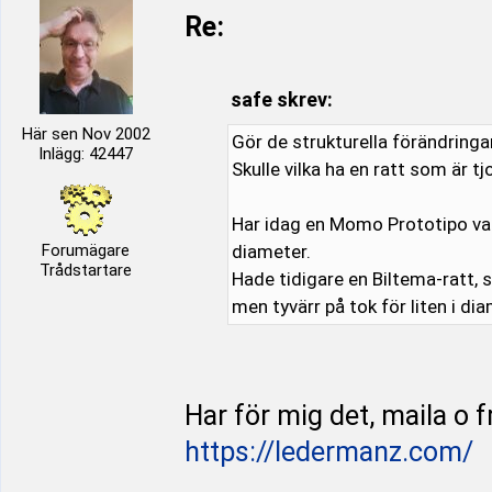
Re:
safe skrev:
Här sen Nov 2002
Gör de strukturella förändringa
Inlägg: 42447
Skulle vilka ha en ratt som är tj
Har idag en Momo Prototipo vari
Forumägare
diameter.
Trådstartare
Hade tidigare en Biltema-ratt, s
men tyvärr på tok för liten i di
Har för mig det, maila o 
https://ledermanz.com/