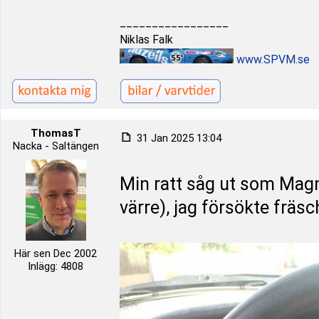
_________________
Niklas Falk
www.SPVM.se
ThomasT
31 Jan 2025 13:04
Nacka - Saltängen
Min ratt såg ut som Magn
värre), jag försökte fräs
Här sen Dec 2002
Inlägg: 4808