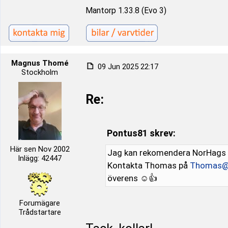
Mantorp 1.33.8 (Evo 3)
Magnus Thomé
09 Jun 2025 22:17
Stockholm
Re:
Pontus81 skrev:
Här sen Nov 2002
Jag kan rekomendera NorHags 
Inlägg: 42447
Kontakta Thomas på
Thomas@
överens ☺️👍
Forumägare
Trådstartare