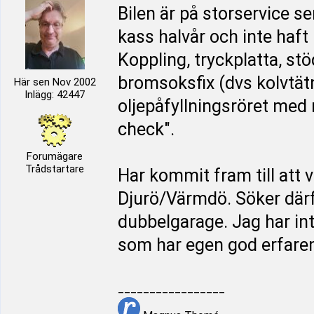
Bilen är på storservice se
kass halvår och inte haf
Koppling, tryckplatta, stö
bromsoksfix (dvs kolvtätni
Här sen Nov 2002
Inlägg: 42447
oljepåfyllningsröret med 
check".
Forumägare
Trådstartare
Har kommit fram till att 
Djurö/Värmdö. Söker därfö
dubbelgarage. Jag har int
som har egen god erfaren
_________________