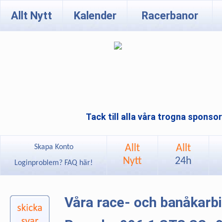
Allt Nytt
Kalender
Racerbanor
Tack till alla våra trogna sponso
Allt
Allt
Skapa Konto
Nytt
24h
Loginproblem? FAQ här!
Våra race- och banåkarb