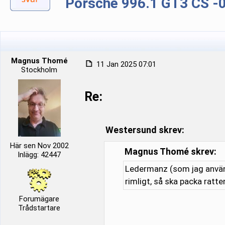
Porsche 996.1 GT3 CS -00 
Magnus Thomé
11 Jan 2025 07:01
Stockholm
Re:
Westersund skrev:
Här sen Nov 2002
Magnus Thomé skrev:
Inlägg: 42447
Ledermanz (som jag använt 
rimligt, så ska packa ratte
Forumägare
Trådstartare