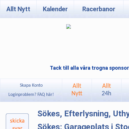
Allt Nytt
Kalender
Racerbanor
Tack till alla våra trogna sponso
Allt
Allt
Skapa Konto
Nytt
24h
Loginproblem? FAQ här!
Sökes, Efterlysning, Ut
Sökes: Garageplats i St