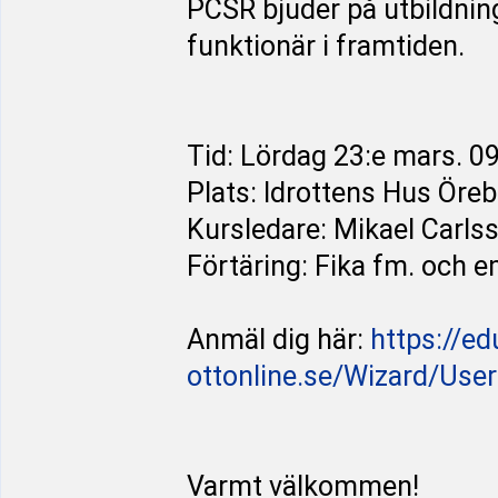
PCSR bjuder på utbildnin
funktionär i framtiden.
Tid: Lördag 23:e mars. 09
Plats: Idrottens Hus Öreb
Kursledare: Mikael Carls
Förtäring: Fika fm. och e
Anmäl dig här:
https://ed
ottonline.se/Wizard/UserReg
Varmt välkommen!