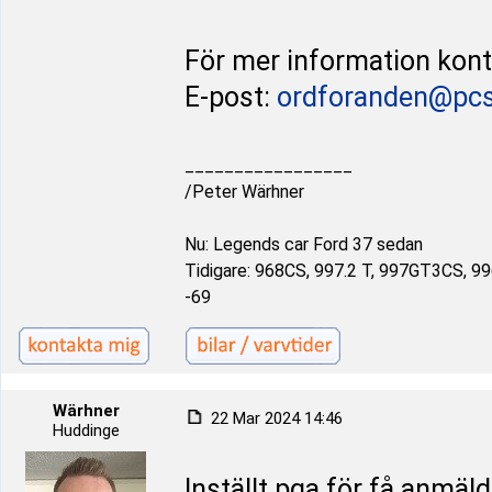
För mer information kon
E-post:
ordforanden@pcs
_________________
/Peter Wärhner
Nu: Legends car Ford 37 sedan
Tidigare: 968CS, 997.2 T, 997GT3CS, 9
-69
Wärhner
22 Mar 2024 14:46
Huddinge
Inställt pga för få anmäld