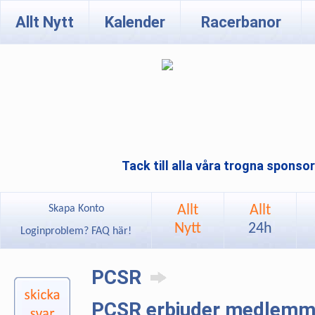
Allt Nytt
Kalender
Racerbanor
Tack till alla våra trogna sponso
Allt
Allt
Skapa Konto
Nytt
24h
Loginproblem? FAQ här!
PCSR
PCSR erbjuder medlemmar