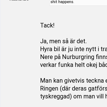
shit happens.
Tack!
Ja, men så är det.
Hyra bil är ju inte nytt 
Nere på Nurburgring finns
verkar funka helt okej bå
Man kan givetvis teckna e
Ringen (där deras gatförsä
tyskreggad) om man vill h