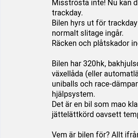
Misströsta inte! Nu kan
trackday.
Bilen hyrs ut för trackday
normalt slitage ingår.
Räcken och plåtskador in
Bilen har 320hk, bakhjuls
växellåda (eller automat
uniballs och race-dämpa
hjälpsystem.
Det är en bil som mao kl
jättelättkörd oavsett tem
Vem är bilen för? Allt ifr