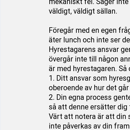
mekaniskt fel. Säger inte
väldigt, väldigt sällan.
Föregår med en egen fråga
äter lunch och inte ser d
Hyrestagarens ansvar ge
övergår inte till någon an
är med hyrestagaren. Så d
1. Ditt ansvar som hyres
oberoende av hur det går
2. Din egna process gent
så att denne ersätter dig 
Värt att notera är att di
inte påverkas av din fra