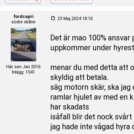
fordcapri
23 Maj 2024 18:10
södre skåne
Det är mao 100% ansvar p
uppkommer under hyrest
menar du med detta att o
Här sen Jan 2016
Inlägg: 1541
skyldig att betala.
säg motorn skär, ska jag 
ramlar hjulet av med en kr
har skadats
isåfall blir det nock svårt
jag hade inte vågad hyra 