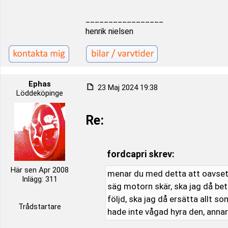
_________________
henrik nielsen
Ephas
23 Maj 2024 19:38
Löddeköpinge
Re:
fordcapri skrev:
Här sen Apr 2008
menar du med detta att oavsett
Inlägg: 311
säg motorn skär, ska jag då beta
följd, ska jag då ersätta allt so
Trådstartare
hade inte vågad hyra den, annar