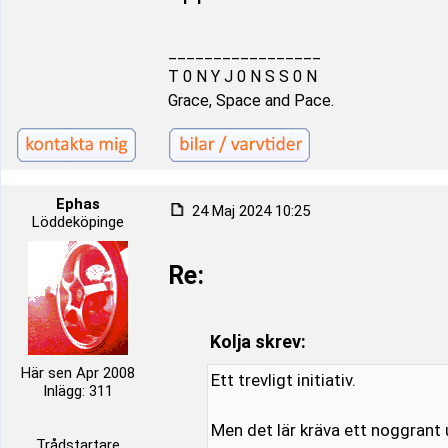
_________________
T 0 N Y J 0 N S S 0 N
Grace, Space and Pace.
Ephas
24 Maj 2024 10:25
Löddeköpinge
Re:
Kolja skrev:
Här sen Apr 2008
Ett trevligt initiativ.
Inlägg: 311
Men det lär kräva ett noggrant 
Trådstartare