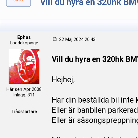
Vill du hyra en 320hk B
Ephas
22 Maj 2024 20:43
Löddeköpinge
Vill du hyra en 320hk B
Hejhej,
Här sen Apr 2008
Inlägg: 311
Har din beställda bil int
Eller är banbilen parkera
Trådstartare
Eller är säsongspreppning