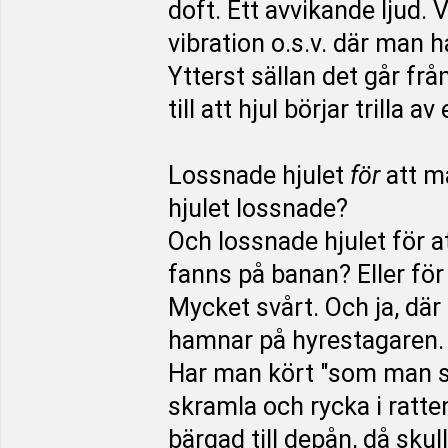
doft. Ett avvikande ljud
vibration o.s.v. där man h
Ytterst sällan det går frå
till att hjul börjar trilla 
Lossnade hjulet
för
att m
hjulet lossnade?
Och lossnade hjulet för 
fanns på banan? Eller för
Mycket svårt. Och ja, där
hamnar på hyrestagaren.
Har man kört "som man ska
skramla och rycka i ratt
bärgad till depån, då sku