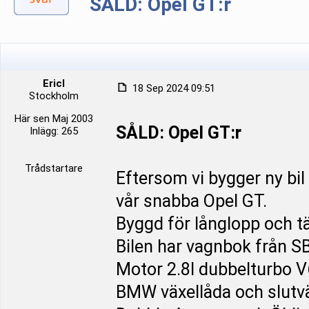
SÅLD: Opel GT:r
Ericl
18 Sep 2024 09:51
Stockholm
Här sen Maj 2003
SÅLD: Opel GT:r
Inlägg: 265
Trådstartare
Eftersom vi bygger ny bil 
vår snabba Opel GT.
Byggd för långlopp och t
Bilen har vagnbok från S
Motor 2.8l dubbelturbo V
BMW växellåda och slutvä