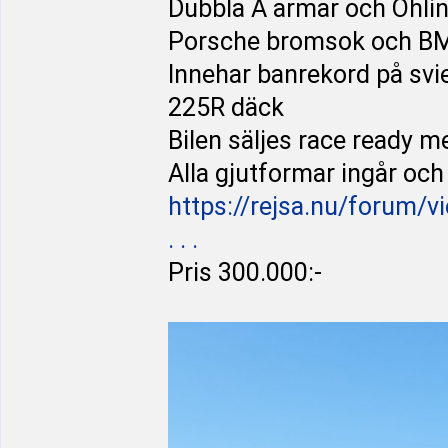
Dubbla A armar och Öhli
Porsche bromsok och B
Innehar banrekord på svi
225R däck
Bilen säljes race ready me
Alla gjutformar ingår och
https://rejsa.nu/forum/v
. . .
Pris 300.000:-