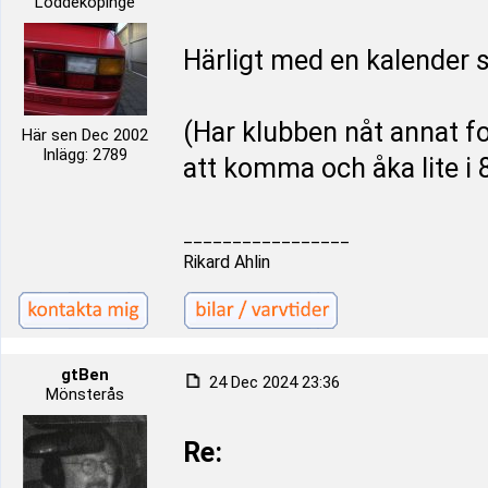
Löddeköpinge
Härligt med en kalender so
(Har klubben nåt annat f
Här sen Dec 2002
Inlägg: 2789
att komma och åka lite i 8
_________________
Rikard Ahlin
gtBen
24 Dec 2024 23:36
Mönsterås
Re: