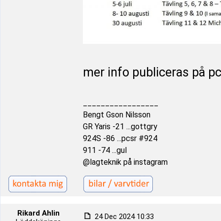
mer info publiceras på p
_________________
Bengt Gson Nilsson
GR Yaris -21 ...gottgry
924S -86 ...pcsr #924
911 -74 ...gul
@lagteknik på instagram
Rikard Ahlin
24 Dec 2024 10:33