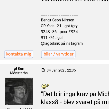
_________________
Bengt Gson Nilsson
GR Yaris -21 ...gottgry
924S -86 ...pcsr #924
911 -74 ...gul
@lagteknik på instagram
gtBen
04 Jan 2025 22:35
Mönsterås
"Det blir inga krav på Mi
klass8 - blev svaret på mi