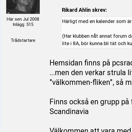
Rikard Ahlin skrev:
Här sen Jul 2008
Härligt med en kalender som är u
Inlägg: 515
(Har klubben nåt annat forum d
Trådstartare
lite i 8A, bör kunna bli tät och k
Hemsidan finns på pcsrac
...men den verkar strula l
"välkommen-fliken", så mi
Finns också en grupp på
Scandinavia
Välkommen att vara med