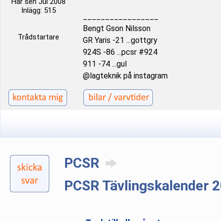
Här sen Jul 2008
Inlägg: 515
_________________
Bengt Gson Nilsson
Trådstartare
GR Yaris -21 ...gottgry
924S -86 ...pcsr #924
911 -74 ...gul
@lagteknik på instagram
PCSR
PCSR Tävlingskalender 