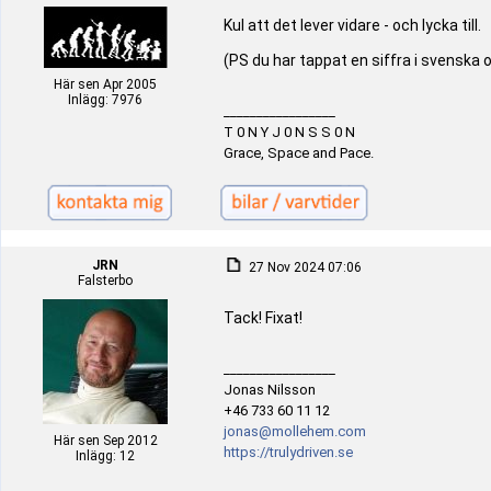
Kul att det lever vidare - och lycka till.
(PS du har tappat en siffra i svenska 
Här sen Apr 2005
Inlägg: 7976
_________________
T 0 N Y J 0 N S S 0 N
Grace, Space and Pace.
JRN
27 Nov 2024 07:06
Falsterbo
Tack! Fixat!
_________________
Jonas Nilsson
+46 733 60 11 12
jonas@mollehem.com
Här sen Sep 2012
https://trulydriven.se
Inlägg: 12