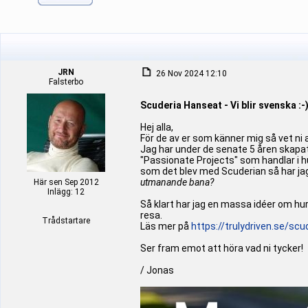
JRN
26 Nov 2024 12:10
Falsterbo
Scuderia Hanseat - Vi blir svenska :-
Hej alla,
För de av er som känner mig så vet ni 
Jag har under de senate 5 åren skapat
"Passionate Projects" som handlar i h
som det blev med Scuderian så har jag
utmanande bana?
Här sen Sep 2012
Inlägg: 12
Så klart har jag en massa idéer om hur 
resa.
Trådstartare
Läs mer på
https://trulydriven.se/sc
Ser fram emot att höra vad ni tycker!
/ Jonas