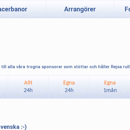
acerbanor
Arrangörer
F
 till alla våra trogna sponsorer som stöttar och håller Rejsa rul
Allt
Egna
Egna
24h
24h
1mån
svenska :-)