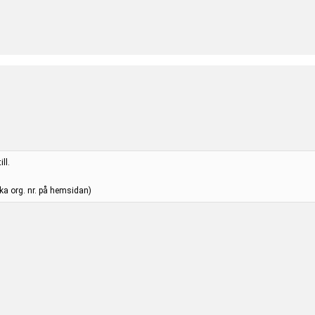
ll.
ska org. nr. på hemsidan)