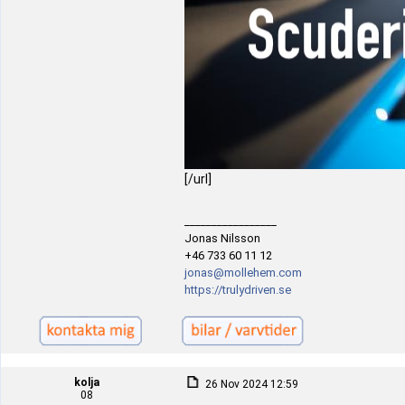
[/url]
_________________
Jonas Nilsson
+46 733 60 11 12
jonas@mollehem.com
https://trulydriven.se
kolja
26 Nov 2024 12:59
08