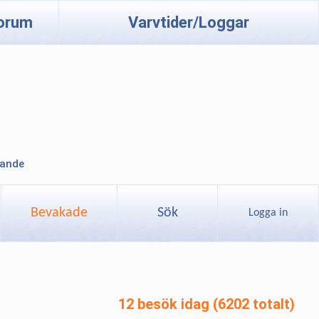
orum
Varvtider/Loggar
lande
Bevakade
Sök
Logga in
12 besök idag (6202 totalt)