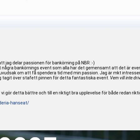
)
att jag delar passionen för bankörning på NBR :-)
 några bankörnings event som alla har det gemensamt att det är event s
uvudsak om att få spendera tid med min passion. Jag är mkt intressera
 tagit över stafett pinnen för detta fantastiska event.
Vem vill inte dr
vi gör detta bättre och till en riktigt bra upplevelse för både redan ri
uderia-hanseat/