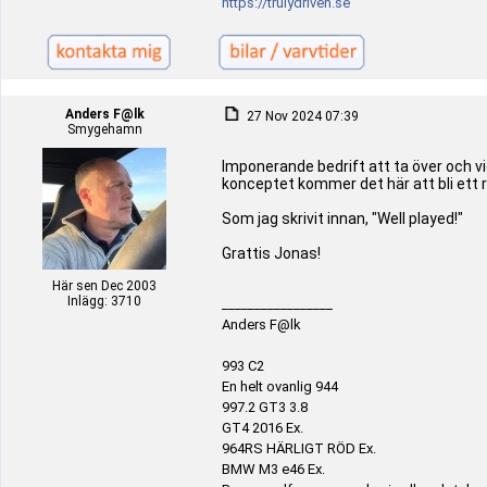
https://trulydriven.se
Anders F@lk
27 Nov 2024 07:39
Smygehamn
Imponerande bedrift att ta över och vi
konceptet kommer det här att bli ett ri
Som jag skrivit innan, "Well played!"
Grattis Jonas!
Här sen Dec 2003
Inlägg: 3710
_________________
Anders F@lk
993 C2
En helt ovanlig 944
997.2 GT3 3.8
GT4 2016 Ex.
964RS HÄRLIGT RÖD Ex.
BMW M3 e46 Ex.