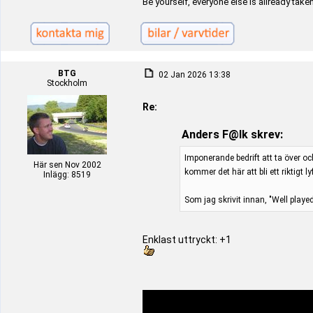
Be yourself, everyone else is allready take
BTG
02 Jan 2026 13:38
Stockholm
Re:
Anders F@lk skrev:
Imponerande bedrift att ta över oc
Här sen Nov 2002
kommer det här att bli ett riktigt ly
Inlägg: 8519
Som jag skrivit innan, "Well played
Enklast uttryckt: +1