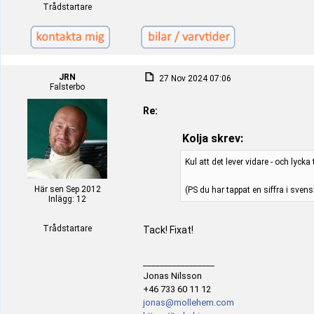
Trådstartare
JRN
27 Nov 2024 07:06
Falsterbo
Re:
Kolja skrev:
Kul att det lever vidare - och lycka ti
Här sen Sep 2012
(PS du har tappat en siffra i sven
Inlägg: 12
Trådstartare
Tack! Fixat!
_________________
Jonas Nilsson
+46 733 60 11 12
jonas@mollehem.com