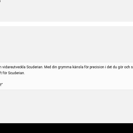
n
h vidareutveckla Scuderian. Med din grymma känsla för precision i det du gör och sät
ft för Scuderian.
!"