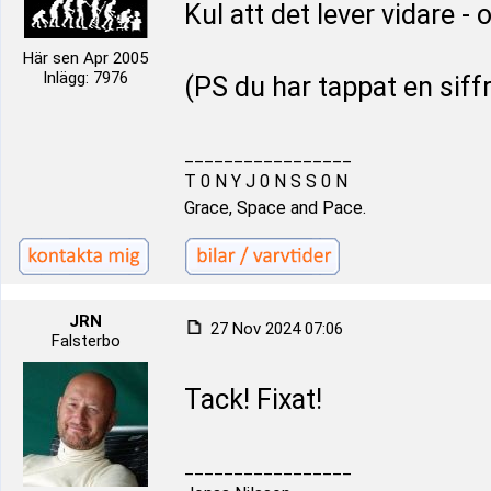
Kul att det lever vidare - o
Här sen Apr 2005
Inlägg: 7976
(PS du har tappat en siff
_________________
T 0 N Y J 0 N S S 0 N
Grace, Space and Pace.
JRN
27 Nov 2024 07:06
Falsterbo
Tack! Fixat!
_________________