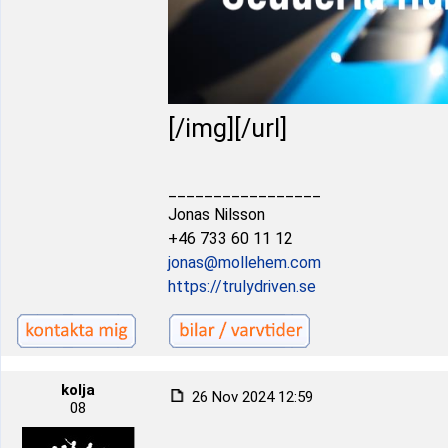
[/img][/url]
_________________
Jonas Nilsson
+46 733 60 11 12
jonas@mollehem.com
https://trulydriven.se
kolja
26 Nov 2024 12:59
08