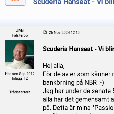
Scuderia Hanseat - Vi bli
JRN
26 Nov 2024 12:10
Falsterbo
Scuderia Hanseat - Vi bli
Hej alla,
För de av er som känner m
Här sen Sep 2012
Inlägg: 12
bankörning på NBR :-)
Jag har under de senate 
Trådstartare
alla har det gemensamt att
på. Detta är mina "Passi