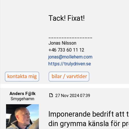
Tack! Fixat!
_________________
Jonas Nilsson
+46 733 60 11 12
jonas@mollehem.com
https://trulydriven.se
Anders F@lk
27 Nov 2024 07:39
Smygehamn
Imponerande bedrift att 
din grymma känsla för pre