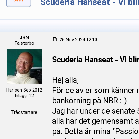
Scuderia Hanseat - Vi bli
JRN
26 Nov 2024 12:10
Falsterbo
Scuderia Hanseat - Vi bli
Hej alla,
För de av er som känner m
Här sen Sep 2012
Inlägg: 12
bankörning på NBR :-)
Jag har under de senate 
Trådstartare
alla har det gemensamt att
på. Detta är mina "Passi