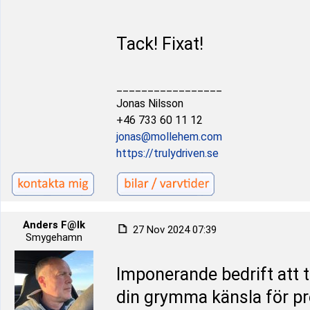
Tack! Fixat!
_________________
Jonas Nilsson
+46 733 60 11 12
jonas@mollehem.com
https://trulydriven.se
Anders F@lk
27 Nov 2024 07:39
Smygehamn
Imponerande bedrift att 
din grymma känsla för pre