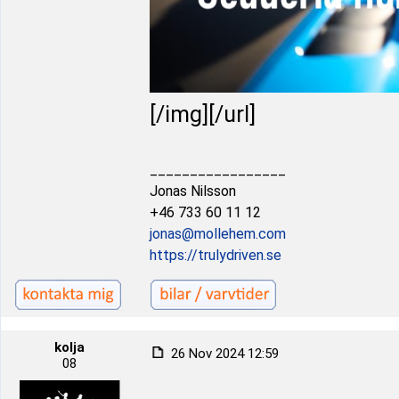
[/img][/url]
_________________
Jonas Nilsson
+46 733 60 11 12
jonas@mollehem.com
https://trulydriven.se
kolja
26 Nov 2024 12:59
08