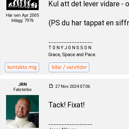
Kul att det lever vidare - o
Här sen Apr 2005
Inlägg: 7976
(PS du har tappat en siff
_________________
T 0 N Y J 0 N S S 0 N
Grace, Space and Pace.
JRN
27 Nov 2024 07:06
Falsterbo
Tack! Fixat!
_________________