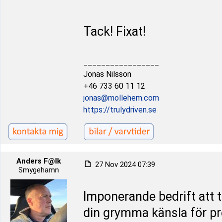
Tack! Fixat!
_________________
Jonas Nilsson
+46 733 60 11 12
jonas@mollehem.com
https://trulydriven.se
Anders F@lk
27 Nov 2024 07:39
Smygehamn
Imponerande bedrift att 
din grymma känsla för pre