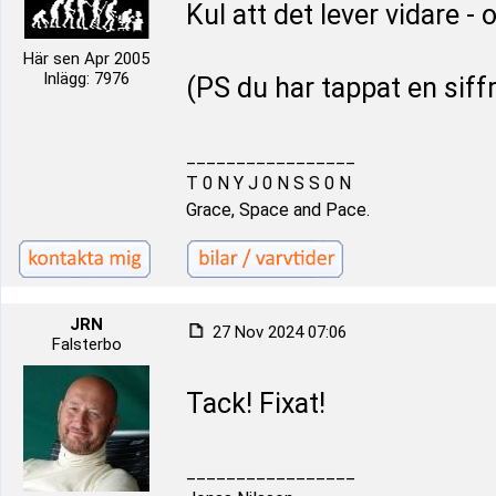
Kul att det lever vidare - o
Här sen Apr 2005
Inlägg: 7976
(PS du har tappat en siff
_________________
T 0 N Y J 0 N S S 0 N
Grace, Space and Pace.
JRN
27 Nov 2024 07:06
Falsterbo
Tack! Fixat!
_________________