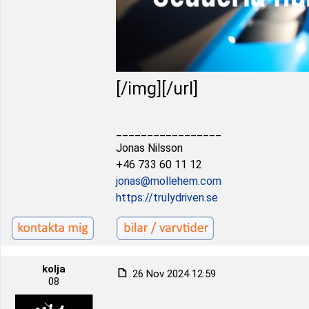
[/img][/url]
_________________
Jonas Nilsson
+46 733 60 11 12
jonas@mollehem.com
https://trulydriven.se
kolja
26 Nov 2024 12:59
08