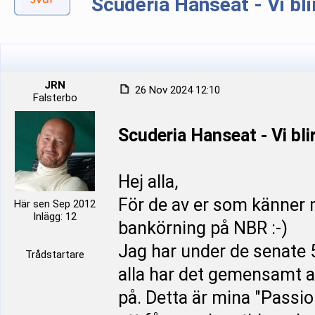
Scuderia Hanseat - Vi bli
JRN
26 Nov 2024 12:10
Falsterbo
Scuderia Hanseat - Vi bli
Hej alla,
För de av er som känner m
Här sen Sep 2012
Inlägg: 12
bankörning på NBR :-)
Jag har under de senate 
Trådstartare
alla har det gemensamt att
på. Detta är mina "Passi