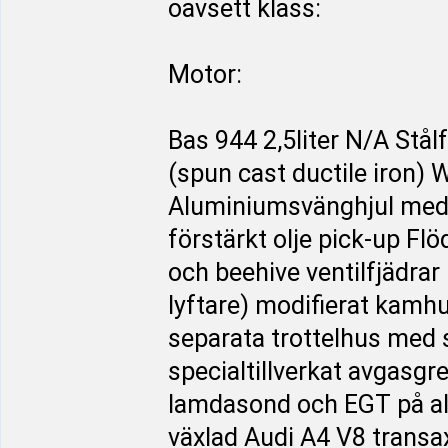
oavsett klass:
Motor:
Bas 944 2,5liter N/A Stå
(spun cast ductile iron)
Aluminiumsvänghjul med st
förstärkt olje pick-up F
och beehive ventilfjädrar
lyftare) modifierat kamh
separata trottelhus med s
specialtillverkat avgasg
lamdasond och EGT på alla
växlad Audi A4 V8 transax