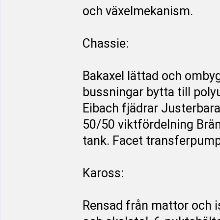
och växelmekanism.
Chassie:
Bakaxel lättad och ombyggd
bussningar bytta till po
Eibach fjädrar Justerbar
50/50 viktfördelning Brän
tank. Facet transferpum
Kaross:
Rensad från mattor och is