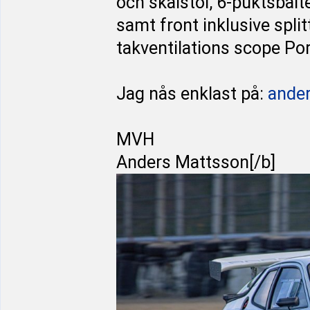
och skalstol, 6-puktsbäl
samt front inklusive split
takventilations scope Po
Jag nås enklast på:
ande
MVH
Anders Mattsson[/b]