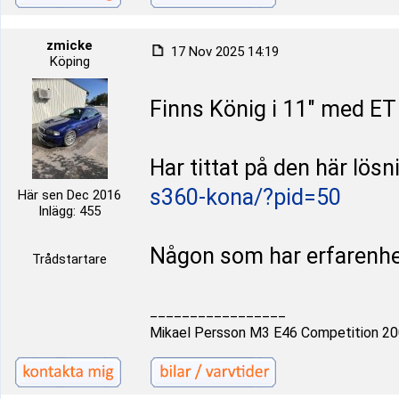
zmicke
17 Nov 2025 14:19
Köping
Finns König i 11" med ET
Har tittat på den här lös
s360-kona/?pid=50
Här sen Dec 2016
Inlägg: 455
Någon som har erfarenhet
Trådstartare
_________________
Mikael Persson M3 E46 Competition 2