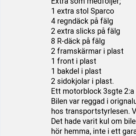
Extra som medföljer;
1 extra stol Sparco
4 regndäck på fälg
2 extra slicks på fälg
8 R-däck på fälg
2 framskärmar i plast
1 front i plast
1 bakdel i plast
2 sidokjolar i plast.
Ett motorblock 3sgte 2:a 
Bilen var reggad i origna
hos transportstyrlesen. 
Det hade varit kul om bil
hör hemma, inte i ett gar