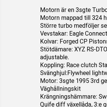
Motorn är en 3sgte Turbo
Motorn mappad till 324 h
Större turbo medföljer se
Vevstakar: Eagle Conne
Kolvar: Forged CP Pisto
Stötdämare: XYZ RS-DTO-
adjustable.
Koppling: Race clutch St
Svänghjul:Flywheel light
Motor: 3sgte 1995 3rd g
Väghållningskit
Krängningshämmare: Swa
Quife diff växellåda, 3:e