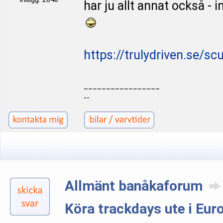
har ju allt annat också - i
https://trulydriven.se/sc
_________________
--
Allmänt banåkaforum
Köra trackdays ute i Eur