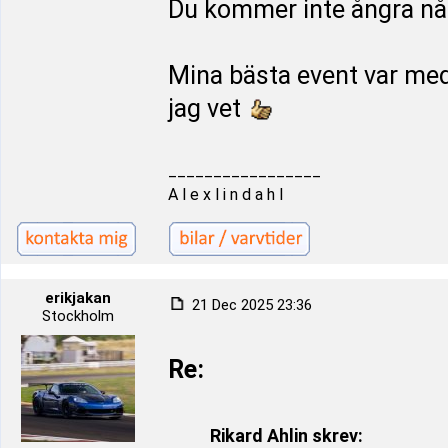
Du kommer inte ångra nå
Mina bästa event var med 
jag vet
_________________
A l e x l i n d a h l
erikjakan
21 Dec 2025 23:36
Stockholm
Re:
Rikard Ahlin skrev: