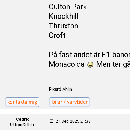
Oulton Park
Knockhill
Thruxton
Croft
På fastlandet är F1-bano
Monaco då
Men tar gä
_________________
Rikard Ahlin
Cédric
21 Dec 2025 21:33
Uttran/Sthlm