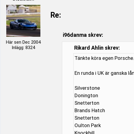
Re:
i96danma skrev:
Här sen Dec 2004
Rikard Ahlin skrev:
Inlägg: 8324
Tänkte köra egen Porsche
En runda i UK är ganska l
Silverstone
Donington
Snetterton
Brands Hatch
Snetterton
Oulton Park
Knockhill