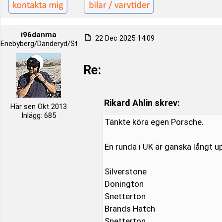
i96danma
22 Dec 2025 14:09
Enebyberg/Danderyd/Stockholm
Re:
Rikard Ahlin skrev:
Här sen Okt 2013
Inlägg: 685
Tänkte köra egen Porsche.
En runda i UK är ganska långt 
Silverstone
Donington
Snetterton
Brands Hatch
Snetterton