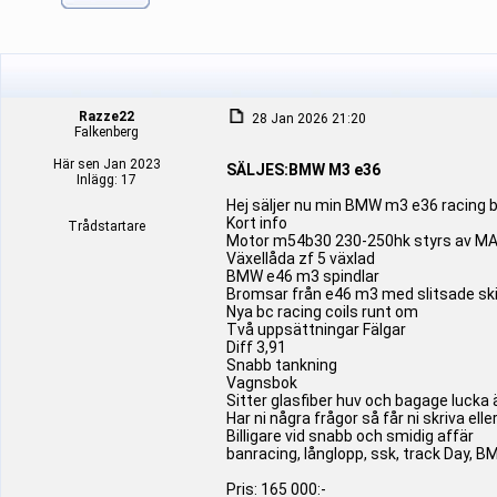
Razze22
28 Jan 2026 21:20
Falkenberg
Här sen Jan 2023
SÄLJES:BMW M3 e36
Inlägg: 17
Hej säljer nu min BMW m3 e36 racing bi
Kort info
Trådstartare
Motor m54b30 230-250hk styrs av M
Växellåda zf 5 växlad
BMW e46 m3 spindlar
Bromsar från e46 m3 med slitsade ski
Nya bc racing coils runt om
Två uppsättningar Fälgar
Diff 3,91
Snabb tankning
Vagnsbok
Sitter glasfiber huv och bagage lucka 
Har ni några frågor så får ni skriva el
Billigare vid snabb och smidig affär
banracing, långlopp, ssk, track Day, 
Pris: 165 000:-