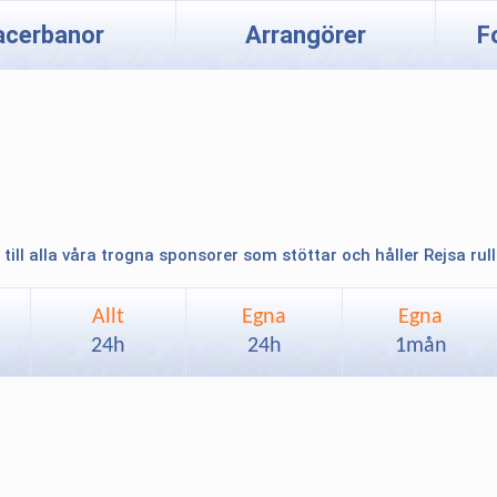
acerbanor
Arrangörer
F
 till alla våra trogna sponsorer som stöttar och håller Rejsa rul
Allt
Egna
Egna
24h
24h
1mån