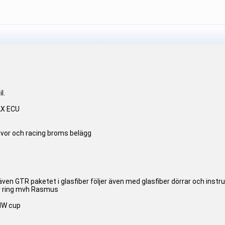
l.
AX ECU
vor och racing broms belägg
även GTR paketet i glasfiber följer även med glasfiber dörrar och inst
ler ring mvh Rasmus
BMW cup