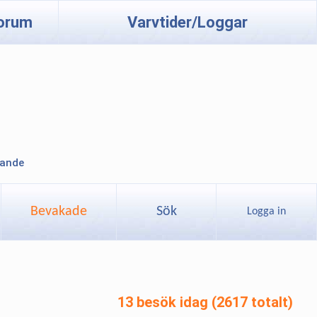
orum
Varvtider/Loggar
lande
Bevakade
Sök
Logga in
13 besök idag (2617 totalt)