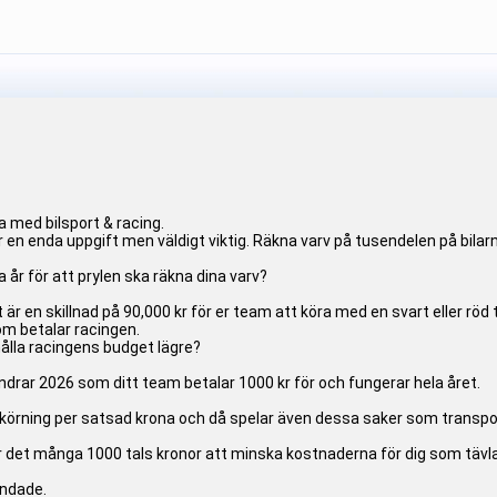
a med bilsport & racing.
r en enda uppgift men väldigt viktig. Räkna varv på tusendelen på bilar
ta år för att prylen ska räkna dina varv?
 en skillnad på 90,000 kr för er team att köra med en svart eller röd
om betalar racingen.
 hålla racingens budget lägre?
ar 2026 som ditt team betalar 1000 kr för och fungerar hela året.
körning per satsad krona och då spelar även dessa saker som transpon
lir det många 1000 tals kronor att minska kostnaderna för dig som tävl
landade.