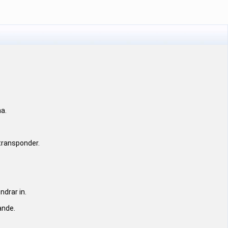
na.
 transponder.
drar in.
ande.