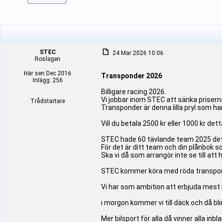
STEC
24 Mar 2026 10:06
Roslagen
Här sen Dec 2016
Transponder 2026
Inlägg: 256
Billigare racing 2026.
Vi jobbar inom STEC att sänka prisern
Trådstartare
Transponder är denna lilla pryl som ha
Vill du betala 2500 kr eller 1000 kr det
STEC hade 60 tävlande team 2025 det är
För det är ditt team och din plånbok s
Ska vi då som arrangör inte se till att
STEC kommer köra med röda transpondr
Vi har som ambition att erbjuda mest 
i morgon kommer vi till däck och då b
Mer bilsport för alla då vinner alla inb