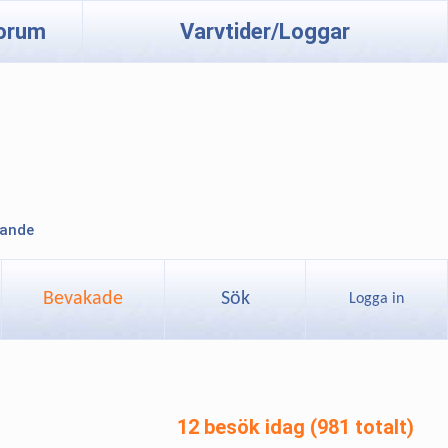
orum
Varvtider/Loggar
lande
Bevakade
Sök
Logga in
12 besök idag (981 totalt)