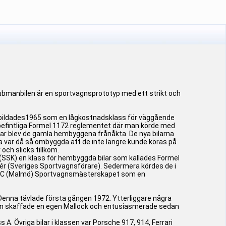
lubmanbilen är en sportvagnsprototyp med ett strikt och
n bildades1965 som en lågkostnadsklass för väggående
befintliga Formel 1172 reglementet där man körde med
ar blev de gamla hembyggena frånåkta. De nya bilarna
sa var då så ombyggda att de inte längre kunde köras på
och slicks tillkom.
SSK) en klass för hembyggda bilar som kallades Formel
r (Sveriges Sportvagnsförare). Sedermera kördes de i
 MGCC (Malmö) Sportvagnsmästerskapet som en
 Denna tävlade första gången 1972. Ytterliggare några
efan skaffade en egen Mallock och entusiasmerade sedan
. Övriga bilar i klassen var Porsche 917, 914, Ferrari