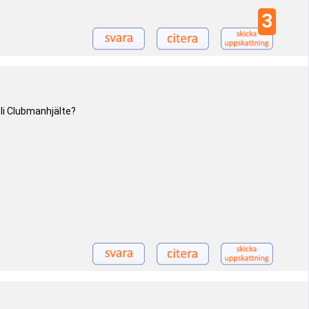
3
 bli Clubmanhjälte?