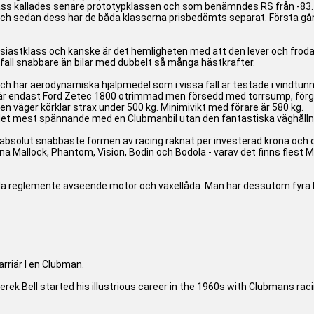
lass kallades senare prototypklassen och som benämndes RS från -83.
 och sedan dess har de båda klasserna prisbedömts separat. Första g
usiastklass och kanske är det hemligheten med att den lever och frod
 fall snabbare än bilar med dubbelt så många hästkrafter.
h har aerodynamiska hjälpmedel som i vissa fall är testade i vindtunn
or är endast Ford Zetec 1800 otrimmad men försedd med torrsump, förg
len väger körklar strax under 500 kg. Minimivikt med förare är 580 kg.
det mest spännande med en Clubmanbil utan den fantastiska väghållning
 absolut snabbaste formen av racing räknat per investerad krona och d
na Mallock, Phantom, Vision, Bodin och Bodola - varav det finns flest Ma
da reglemente avseende motor och växellåda. Man har dessutom fyra kl
rriär I en Clubman.
erek Bell started his illustrious career in the 1960s with Clubmans raci