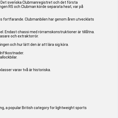
 Det svenska Clubmanregistret och det första
ången RS och Clubman körde separata heat, var på
as fortfarande. Clubmanbilen har genom åren utvecklats
el. Endast chassi med rörramskonstruktioner är tillåtna.
asare och extraktorrör.
en och hur lätt den är att lära sig köra.
riftkostnader.
llockbilar.
asser varav två är historiska.
ng, a popular British category for lightweight sports