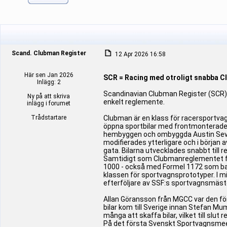
Scand. Clubman Register
12 Apr 2026 16:58
Här sen Jan 2026
SCR = Racing med otroligt snabba C
Inlägg: 2
Scandinavian Clubman Register (SCR) 
Ny på att skriva
enkelt reglemente.
inlägg i forumet
Trådstartare
Clubman är en klass för racersportva
öppna sportbilar med frontmonterade 
hembyggen och ombyggda Austin Seven.
modifierades ytterligare och i början
gata. Bilarna utvecklades snabbt till 
Samtidigt som Clubmanreglementet fär
1000 - också med Formel 1172 som bas
klassen för sportvagnsprototyper. I
efterföljare av SSF:s sportvagnsmäst
Allan Göransson från MGCC var den för
bilar kom till Sverige innan Stefan M
många att skaffa bilar, vilket till slu
På det första Svenskt Sportvagnsmeetin