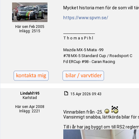
Mycket historia men för de som vill tä
https://www.spvm.se/
Här sen Feb 2005
Inlägg: 2515
_________________
T h o m a s P i h l
Mazda MX-5 Miata -99
#78 MX-5 Standard Cup / Roadsport C
Fd ERCup #98 - Caran Racing
Lindahl195
15 Apr 2026 09:43
Karlstad
Här sen Apr 2008
Inlägg: 2221
Vinnarbilen från -25.
Vansinnigt snabba, lättkörda bilar för 
Till i år har jag byggt om till RS2 re