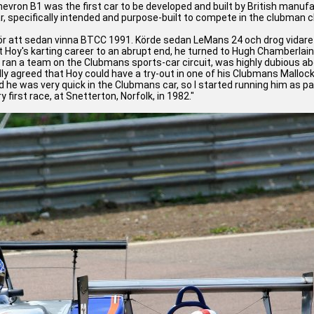
evron B1 was the first car to be developed and built by British manufa
, specifically intended and purpose-built to compete in the clubman cl
n för att sedan vinna BTCC 1991. Körde sedan LeMans 24 och drog vidar
t Hoy's karting career to an abrupt end, he turned to Hugh Chamberlain
 ran a team on the Clubmans sports-car circuit, was highly dubious abo
y agreed that Hoy could have a try-out in one of his Clubmans Mallocks 
 and he was very quick in the Clubmans car, so I started running him as 
y first race, at Snetterton, Norfolk, in 1982."