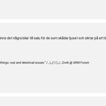
 finns det några bilar till salu för de som skådar ljuset och siktar på att
te things: rust and electrical issues." / _\_(ツ)_/_ Dork @ GRM Forum