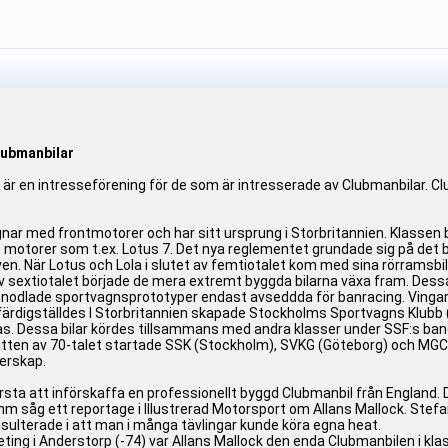
lubmanbilar
är en intresseförening för de som är intresserade av Clubmanbilar. C
gnar med frontmotorer och har sitt ursprung i Storbritannien. Klasse
motorer som t.ex. Lotus 7. Det nya reglementet grundade sig på det 
 När Lotus och Lola i slutet av femtiotalet kom med sina rörramsbil
 av sextiotalet började de mera extremt byggda bilarna växa fram. Des
renodlade sportvagnsprototyper endast avseddda för banracing. Vingar 
digställdes I Storbritannien skapade Stockholms Sportvagns Klubb (
. Dessa bilar kördes tillsammans med andra klasser under SSF:s bané
 mitten av 70-talet startade SSK (Stockholm), SVKG (Göteborg) och
erskap.
sta att införskaffa en professionellt byggd Clubmanbil från England.
umm såg ett reportage i Illustrerad Motorsport om Allans Mallock. St
t resulterade i att man i många tävlingar kunde köra egna heat.
g i Anderstorp (-74) var Allans Mallock den enda Clubmanbilen i klass A