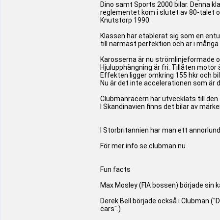
Dino samt Sports 2000 bilar. Denna k
reglementet kom i slutet av 80-talet
Knutstorp 1990.
Klassen har etablerat sig som en ent
till närmast perfektion och är i många
Karosserna är nu strömlinjeformade oc
Hjulupphängning är fri. Tillåten mot
Effekten ligger omkring 155 hkr och bi
Nu är det inte accelerationen som är 
Clubmanracern har utvecklats till den
I Skandinavien finns det bilar av märke
I Storbritannien har man ett annorlun
För mer info se clubman.nu
Fun facts
Max Mosley (FIA bossen) började sin ka
Derek Bell började också i Clubman ("D
cars".)