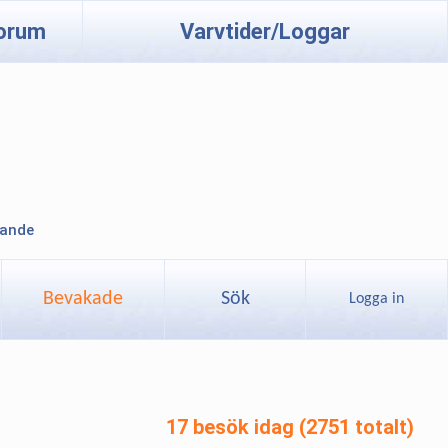
orum
Varvtider/Loggar
lande
Bevakade
Sök
Logga in
17 besök idag (2751 totalt)