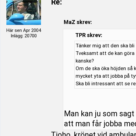
Re:
MaZ skrev:
Här sen Apr 2004
TPR skrev:
Inlägg: 20700
Tänker mig att den ska bli
Tveksamt att de kan göra 
kanske?
Om de ska öka höjden så kr
mycket yta att jobba på ty
Ska bli intressant att se r
Man kan ju som sagt 
att man får jobba me
Tjoho, krönet vid ambula