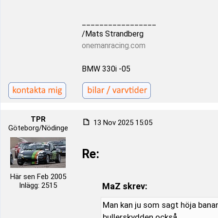
_________________
/Mats Strandberg
onemanracing.com
BMW 330i -05
TPR
13 Nov 2025 15:05
Göteborg/Nödinge
Re:
Här sen Feb 2005
Inlägg: 2515
MaZ skrev:
Man kan ju som sagt höja bana
bullerskydden också.