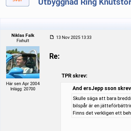
Utbyggnad Ring Knutsto
Niklas Falk
13 Nov 2025 13:33
Fixhult
Re:
TPR skrev:
Här sen Apr 2004
And ersJepp sson skrev
Inlägg: 20700
Skulle säga att bara bred
bilspår är en jätteförbätt
Finns det verkligen ett be