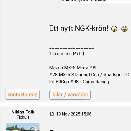
Ett nytt NGK-krön!
_________________
T h o m a s P i h l
Mazda MX-5 Miata -99
#78 MX-5 Standard Cup / Roadsport C
Fd ERCup #98 - Caran Racing
Niklas Falk
13 Nov 2025 15:06
Fixhult