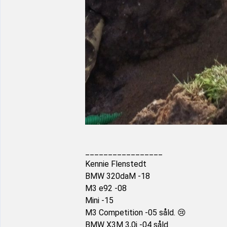
_________________
Kennie Flenstedt
BMW 320daM -18
M3 e92 -08
Mini -15
M3 Competition -05 såld. 😢
BMW X3M 3,0i -04 såld