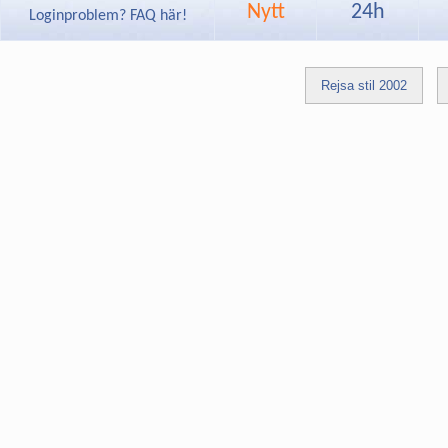
Nytt
24h
Loginproblem? FAQ här!
Rejsa stil 2002