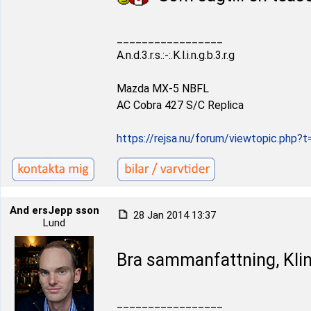
_________________
A.n.d.3.r.s.:-:.K.l.i.n.g.b.3.r.g
Mazda MX-5 NBFL
AC Cobra 427 S/C Replica
https://rejsa.nu/forum/viewtopic.php?
And ersJepp sson
28 Jan 2014 13:37
Lund
Bra sammanfattning, Klin
_________________