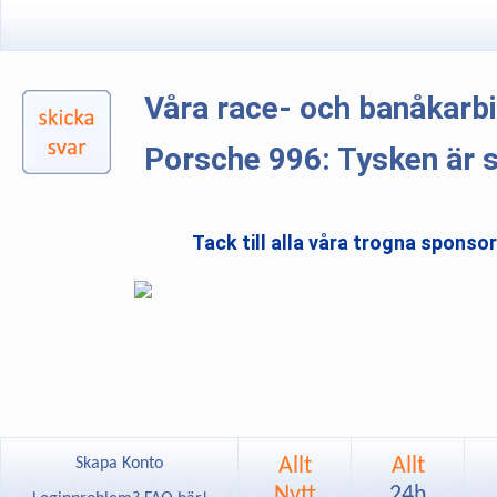
Våra race- och banåkarb
Porsche 996: Tysken är 
Tack till alla våra trogna sponso
Allt
Allt
Skapa Konto
Nytt
24h