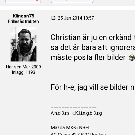
Klingan75
25 Jan 2014 18:57
Frillesåstrakten
Christian är ju en erkänd 
så det är bara att ignorera
måste posta fler bilder
Här sen Mar 2009
Inlägg: 1193
För h-e, jag vill se bild
_________________
A.n.d.3.r.s.:-:.K.l.i.n.g.b.3.r.g
Mazda MX-5 NBFL
AC Cobra 427 S/C Replica