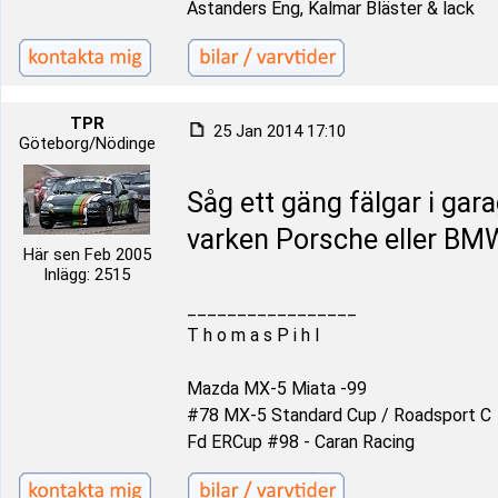
Astanders Eng, Kalmar Bläster & lack
TPR
25 Jan 2014 17:10
Göteborg/Nödinge
Såg ett gäng fälgar i gar
varken Porsche eller BMW
Här sen Feb 2005
Inlägg: 2515
_________________
T h o m a s P i h l
Mazda MX-5 Miata -99
#78 MX-5 Standard Cup / Roadsport C
Fd ERCup #98 - Caran Racing