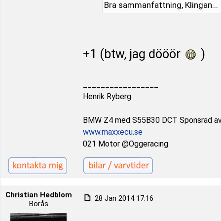
Bra sammanfattning, Klingan...
+1 (btw, jag dööör
)
_________________
Henrik Ryberg
BMW Z4 med S55B30 DCT Sponsrad a
www.maxxecu.se
021 Motor @Oggeracing
Christian Hedblom
28 Jan 2014 17:16
Borås