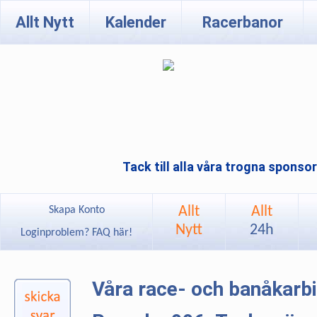
Allt Nytt
Kalender
Racerbanor
Tack till alla våra trogna sponso
Allt
Allt
Skapa Konto
Nytt
24h
Loginproblem? FAQ här!
Våra race- och banåkarb