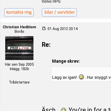
Volvo HPG
Christian Hedblom
01 Aug 2012 20:14
Borås
Re:
Mange skrev:
Här sen Sep 2005
Inlägg: 1826
Lägg av igen!
. Hur snyggt v
Trådstartare
Äsch..
You're in for a t