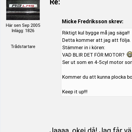
Re:
Micke Fredriksson skrev:
Här sen Sep 2005
Inlägg: 1826
Riktigt kul bygge må jag säga!!
Detta kommer att jag att följa.
Trådstartare
Stämmer in i kören:
VAD BLIR DET FÖR MOTOR?
Ser ut som en 4-5cyl motor som
Kommer du att kunna plocka bort
Keep it up!!!
Jaaaa, okej då! Jag får vä