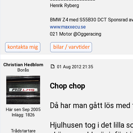
Henrik Ryberg
BMW Z4 med S55B30 DCT Sponsrad a
www.maxxecu.se
021 Motor @Oggeracing
Christian Hedblom
01 Aug 2012 21:35
Borås
Chop chop
Då har man gått lös med tig
Här sen Sep 2005
Inlägg: 1826
Hjulhusen tog i det lilla 
Trådstartare