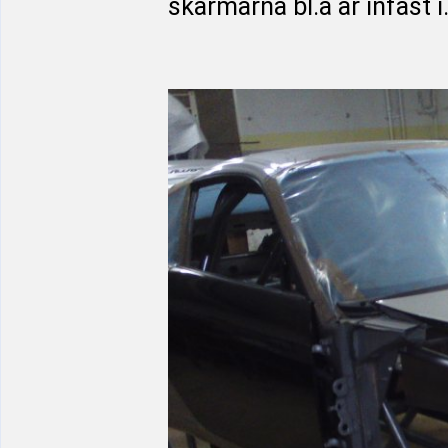
skärmarna bl.a är infäst i.