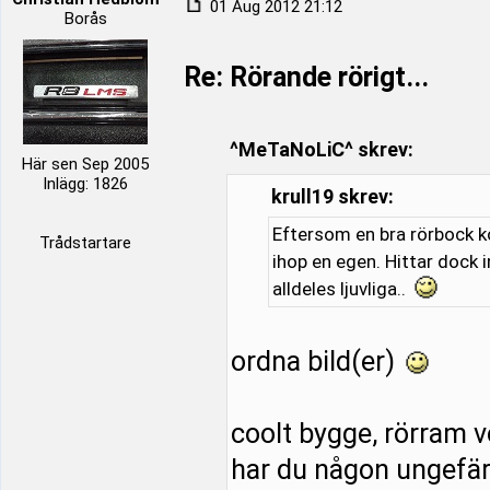
01 Aug 2012 21:12
Borås
Re: Rörande rörigt...
^MeTaNoLiC^ skrev:
Här sen Sep 2005
Inlägg: 1826
krull19 skrev:
Eftersom en bra rörbock k
Trådstartare
ihop en egen. Hittar dock 
alldeles ljuvliga..
ordna bild(er)
coolt bygge, rörram 
har du någon ungefär