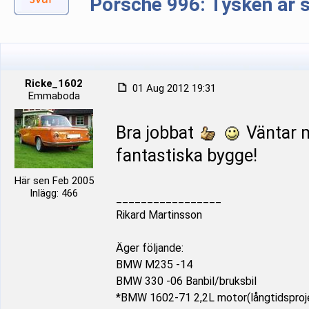
Porsche 996: Tysken är 
Ricke_1602
01 Aug 2012 19:31
Emmaboda
Bra jobbat
Väntar m
fantastiska bygge!
Här sen Feb 2005
Inlägg: 466
_________________
Rikard Martinsson
Äger följande:
BMW M235 -14
BMW 330 -06 Banbil/bruksbil
*BMW 1602-71 2,2L motor(långtidsproj