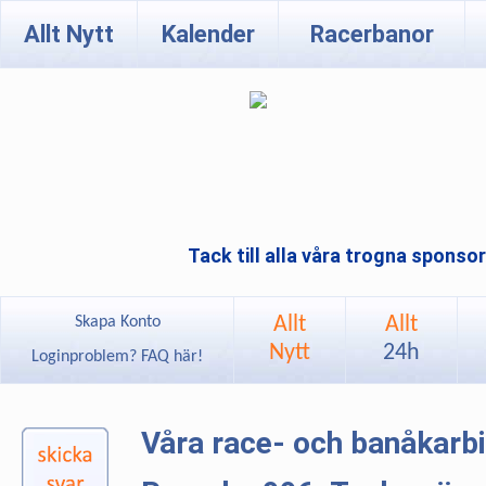
Allt Nytt
Kalender
Racerbanor
Tack till alla våra trogna sponso
Allt
Allt
Skapa Konto
Nytt
24h
Loginproblem? FAQ här!
Våra race- och banåkarb