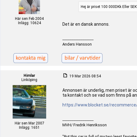
Hej är priset 100 000DKk Eller SEK
Här sen Feb 2004
Inlägg: 10624
Det är en dansk annons.
_________________
Anders Hansson
Himlar
19 Mar 2026 08:54
Linköping
Annonsen är underlig, men priset är ock
ta kontakt och se vad som finns på a
https://www.blocket.se/recommerce
_________________
Här sen Mar 2007
MVH/ Fredrik Henriksson
Inlägg: 1651
"But this car is full of my two least favori