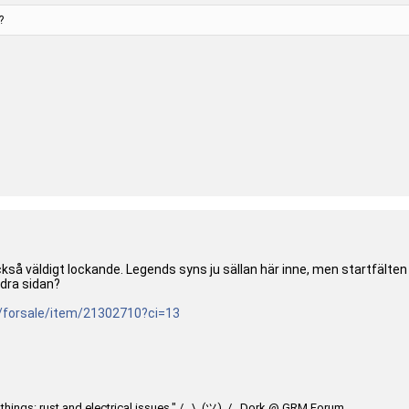
?
så väldigt lockande. Legends syns ju sällan här inne, men startfälten s
ndra sidan?
/fo
rsale/item/21302710?ci=13
te things: rust and electrical issues." / _\_(ツ)_/_ Dork @ GRM Forum