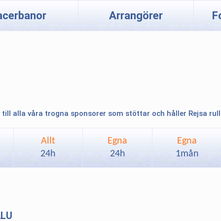
acerbanor
Arrangörer
F
 till alla våra trogna sponsorer som stöttar och håller Rejsa rul
Allt
Egna
Egna
24h
24h
1mån
ALU