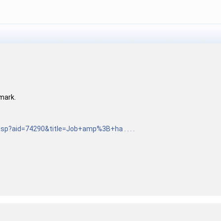
mark.
asp
?aid=74290&title=Job+amp%3B+ha . . . .