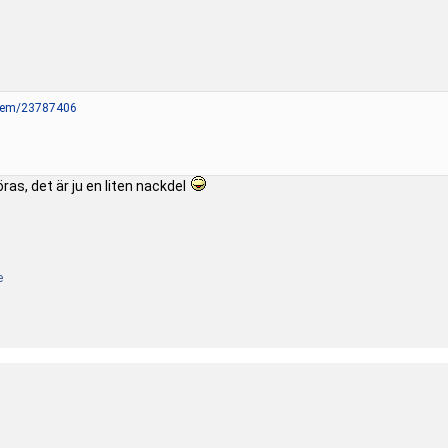
/item/23787406
ras, det är ju en liten nackdel
e