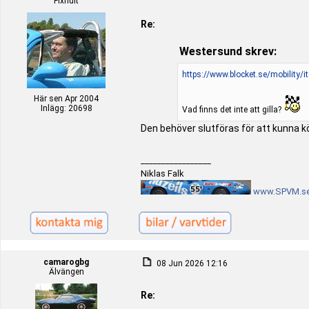
Fixhult
Re:
Westersund skrev:
https://www.blocket.se/mobility
Här sen Apr 2004
Inlägg: 20698
Vad finns det inte att gilla?
Den behöver slutföras för att kunna kö
_________________
Niklas Falk
www.SPVM.s
camarogbg
08 Jun 2026 12:16
Älvängen
Re: