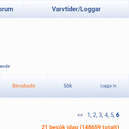
orum
Varvtider/Loggar
lande
Bevakade
Sök
Logga in
<<
1
,
2
,
3
,
4
,
5
,
6
21 besök idag (148659 totalt)