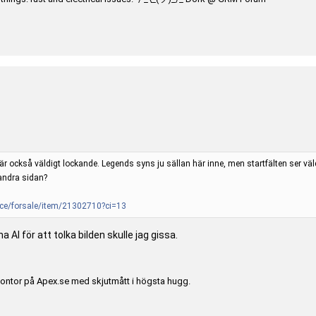
r också väldigt lockande. Legends syns ju sällan här inne, men startfälten ser väldi
andra sidan?
ce/fo
rsale/item/21302710?ci=13
AI för att tolka bilden skulle jag gissa.
t kontor på Apex.se med skjutmått i högsta hugg.