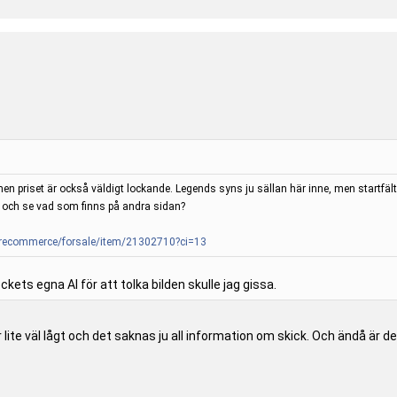
n priset är också väldigt lockande. Legends syns ju sällan här inne, men startfälten
t och se vad som finns på andra sidan?
/recommerce/fo
rsale/item/21302710?ci=13
ets egna AI för att tolka bilden skulle jag gissa.
ite väl lågt och det saknas ju all information om skick. Och ändå är 