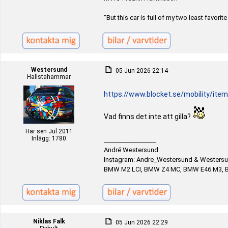
"But this car is full of my two least favori
Westersund
05 Jun 2026 22:14
Hallstahammar
https://www.blocket.se/mobility/it
Vad finns det inte att gilla?
Här sen Jul 2011
Inlägg: 1780
_________________
André Westersund
Instagram: Andre_Westersund & Westers
BMW M2 LCI, BMW Z4 MC, BMW E46 M3, B
Niklas Falk
05 Jun 2026 22:29