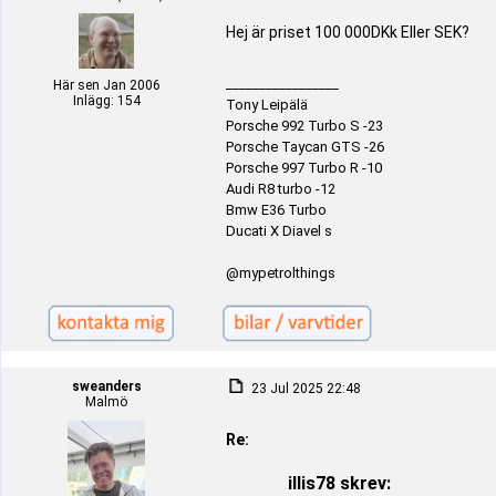
Hej är priset 100 000DKk Eller SEK?
_________________
Här sen Jan 2006
Inlägg: 154
Tony Leipälä
Porsche 992 Turbo S -23
Porsche Taycan GTS -26
Porsche 997 Turbo R -10
Audi R8 turbo -12
Bmw E36 Turbo
Ducati X Diavel s
@mypetrolthings
sweanders
23 Jul 2025 22:48
Malmö
Re:
illis78 skrev: