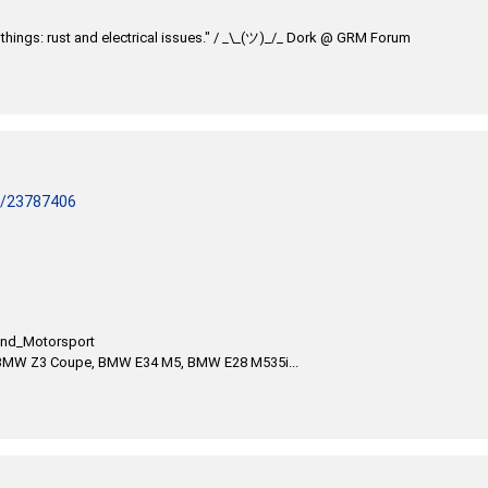
te things: rust and electrical issues." / _\_(ツ)_/_ Dork @ GRM Forum
em/23787406
und_Motorsport
MW Z3 Coupe, BMW E34 M5, BMW E28 M535i...