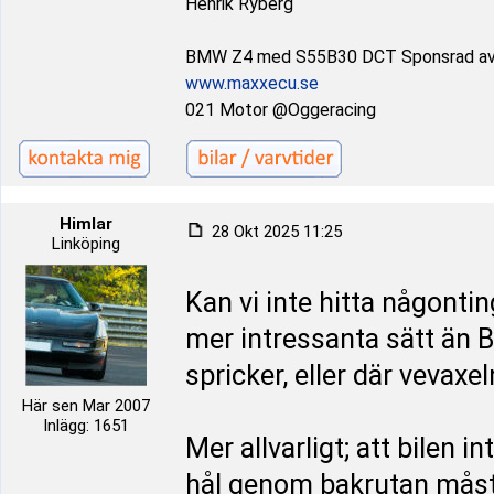
Henrik Ryberg
BMW Z4 med S55B30 DCT Sponsrad a
www.maxxecu.se
021 Motor @Oggeracing
Himlar
28 Okt 2025 11:25
Linköping
Kan vi inte hitta någonti
mer intressanta sätt än
spricker, eller där vevaxe
Här sen Mar 2007
Inlägg: 1651
Mer allvarligt; att bilen 
hål genom bakrutan måste