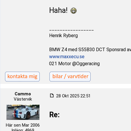
Haha!
_________________
Henrik Ryberg
BMW Z4 med S55B30 DCT Sponsrad a
www.maxxecu.se
021 Motor @Oggeracing
Cammo
28 Okt 2025 22:51
Västervik
Re:
Här sen Mar 2006
Inlägg: 4969