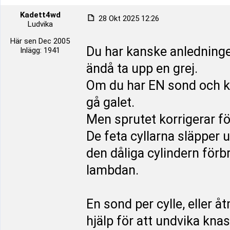
Kadett4wd
28 Okt 2025 12:26
Ludvika
Här sen Dec 2005
Du har kanske anledningen
Inlägg: 1941
ändå ta upp en grej.
Om du har EN sond och kö
gå galet.
Men sprutet korrigerar för
De feta cyllarna släpper
den dåliga cylindern förbr
lambdan.
En sond per cylle, eller åt
hjälp för att undvika knas