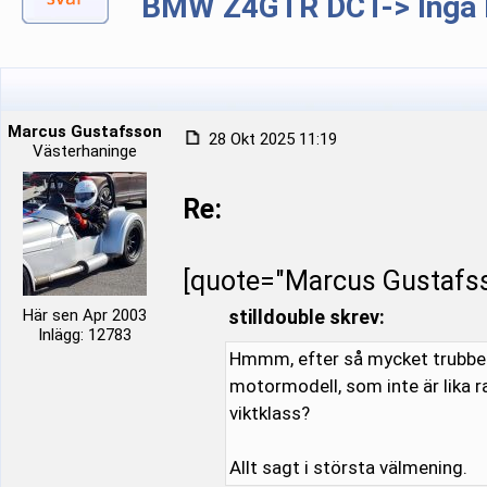
BMW Z4GTR DCT-> Inga b
Marcus Gustafsson
28 Okt 2025 11:19
Västerhaninge
Re:
[quote="Marcus Gustafs
Här sen Apr 2003
stilldouble skrev:
Inlägg: 12783
Hmmm, efter så mycket trubbel o
motormodell, som inte är lika r
viktklass?
Allt sagt i största välmening.