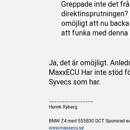
Greppade inte det från
direktinsprutningen?
omöjligt att nu backa 
att funka med denna 
Ja, det är omöjligt. Anle
MaxxECU Har inte stöd för
Syvecs som har.
_________________
Henrik Ryberg
BMW Z4 med S55B30 DCT Sponsrad a
www.maxxecu.se