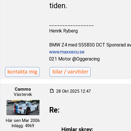
tiden.
_________________
Henrik Ryberg
BMW Z4 med S55B30 DCT Sponsrad a
www.maxxecu.se
021 Motor @Oggeracing
Cammo
28 Okt 2025 12:47
Västervik
Re:
Här sen Mar 2006
Inlägg: 4969
Himlar skrev: