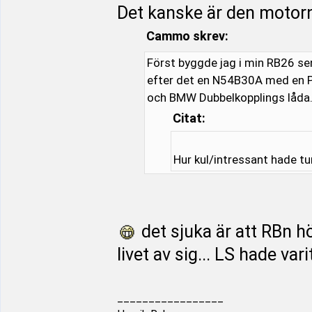
Det kanske är den motorn 
Cammo skrev:
Först byggde jag i min RB26 se
efter det en N54B30A med en 
och BMW Dubbelkopplings låda
Citat:
Hur kul/intressant hade t
det sjuka är att RBn höl
livet av sig... LS hade var
_________________