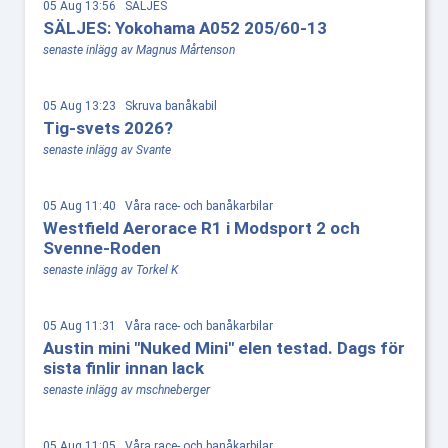
05 Aug 13:56 SÄLJES
SÄLJES: Yokohama A052 205/60-13
senaste inlägg av Magnus Mårtenson
05 Aug 13:23 Skruva banåkabil
Tig-svets 2026?
senaste inlägg av Svante
05 Aug 11:40 Våra race- och banåkarbilar
Westfield Aerorace R1 i Modsport 2 och
Svenne-Roden
senaste inlägg av Torkel K
05 Aug 11:31 Våra race- och banåkarbilar
Austin mini "Nuked Mini" elen testad. Dags för
sista finlir innan lack
senaste inlägg av mschneberger
05 Aug 11:05 Våra race- och banåkarbilar