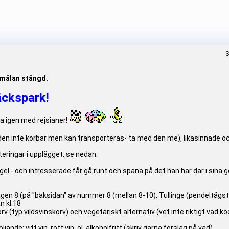
S
nmälan stängd.
ckspark!
ka igen med rejsianer!
den inte körbar men kan transporteras- ta med den me), likasinnade 
steringar i upplägget, se nedan.
gel - och intresserade får gå runt och spana på det han har där i sina
gen 8 (på "baksidan" av nummer 8 (mellan 8-10), Tullinge (pendeltågstat
n kl.18
(typ vildsvinskorv) och vegetariskt alternativ (vet inte riktigt vad ko
följande: vitt vin, rött vin, öl, alkoholfritt (skriv gärna förslag på vad).