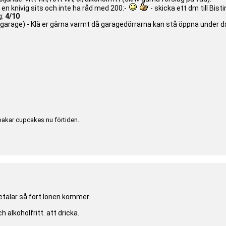
i en knivig sits och inte ha råd med 200:-
- skicka ett dm till Bisti
:
4/10
ett garage) - Klä er gärna varmt då garagedörrarna kan stå öppna under 
bakar cupcakes nu förtiden.
talar så fort lönen kommer.
h alkoholfritt. att dricka.