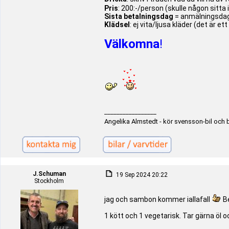
Pris
: 200:-/person (skulle någon sitta 
Sista betalningsdag
= anmälningsdag
Klädsel
: ej vita/ljusa kläder (det är 
Välkomna
!
_________________
Angelika Almstedt - kör svensson-bil och 
J.Schuman
19 Sep 2024 20:22
Stockholm
jag och sambon kommer iallafall
Be
1 kött och 1 vegetarisk. Tar gärna öl oc