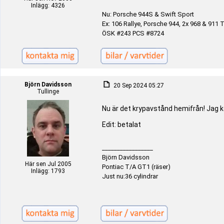
Inlägg: 4326
Nu: Porsche 944S & Swift Sport
Ex: 106 Rallye, Porsche 944, 2x 968 & 911 T
ÖSK #243 PCS #8724
Björn Davidsson
20 Sep 2024 05:27
Tullinge
Nu är det krypavstånd hemifrån! Jag 
Edit: betalat
_________________
Björn Davidsson
Här sen Jul 2005
Pontiac T/A GT1 (räser)
Inlägg: 1793
Just nu:36 cylindrar