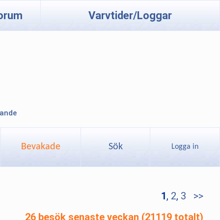
orum
Varvtider/Loggar
lande
Bevakade
Sök
Logga in
1
,
2
,
3
>>
26 besök senaste veckan (21119 totalt)