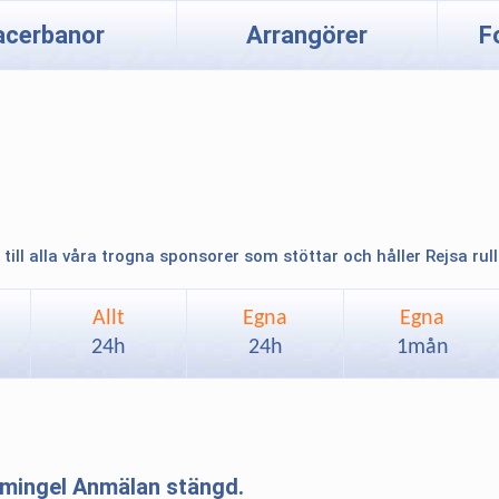
acerbanor
Arrangörer
F
 till alla våra trogna sponsorer som stöttar och håller Rejsa rul
Allt
Egna
Egna
24h
24h
1mån
 mingel Anmälan stängd.