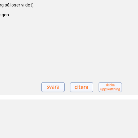
ng så löser vi det).
dagen.