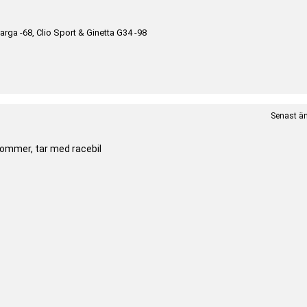
arga -68, Clio Sport & Ginetta G34 -98
Senast än
kommer, tar med racebil