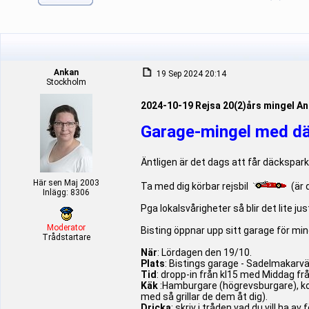
Ankan
19 Sep 2024 20:14
Stockholm
2024-10-19 Rejsa 20(2)års mingel A
Garage-mingel med dä
Äntligen är det dags att får däckspar
Här sen Maj 2003
Ta med dig körbar rejsbil
(är 
Inlägg: 8306
Pga lokalsvårigheter så blir det lite ju
Moderator
Bisting öppnar upp sitt garage för min
Trådstartare
När
: Lördagen den 19/10.
Plats
: Bistings garage - Sadelmakarvä
Tid
: dropp-in från kl15 med Middag frå
Käk
:Hamburgare (högrevsburgare), korv 
med så grillar de dem åt dig).
Dricka
: skriv i tråden vad du vill ha av 