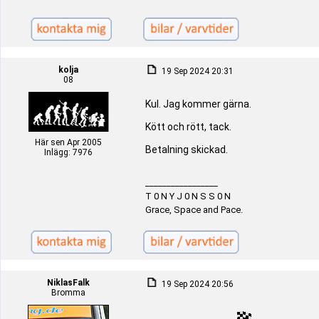
kolja
19 Sep 2024 20:31
08
Kul. Jag kommer gärna.
Kött och rött, tack.
Här sen Apr 2005
Betalning skickad.
Inlägg: 7976
_________________
T 0 N Y J 0 N S S 0 N
Grace, Space and Pace.
NiklasFalk
19 Sep 2024 20:56
Bromma